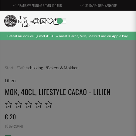
GRATIS VERZENDING BOVEN 100 EUR
30 DAGEN OPEN AANKOOP
Betaal nu ook veilig met iDEAL – naast Klarna, Visa, MasterCard en Apple Pay.
Start
Tafelschikking
Bekers & Mokken
Lilien
MOK, 40CL, LIFESTYLE CACAO - LILIEN
€ 20
1069-20441