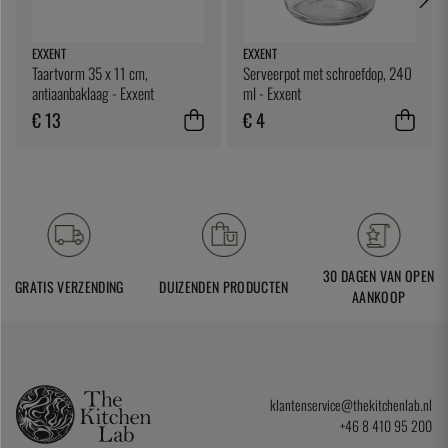
EXXENT
EXXENT
Taartvorm 35 x 11 cm,
Serveerpot met schroefdop, 240
antiaanbaklaag - Exxent
ml - Exxent
€ 13
€ 4
30 DAGEN VAN OPEN
GRATIS VERZENDING
DUIZENDEN PRODUCTEN
AANKOOP
klantenservice@thekitchenlab.nl
+46 8 410 95 200