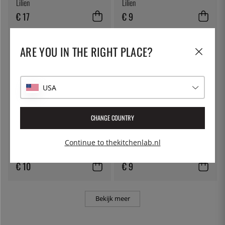
Lilien
Lilien
€ 17
€ 9
ARE YOU IN THE RIGHT PLACE?
USA
CHANGE COUNTRY
LILIEN
LILIEN
Plat bord, 26 cm, Lifestyle
Diep bord, 22 cm, Lifestyle
Continue to thekitchenlab.nl
Natural - Lilien
Natural - Lilien
€ 10
€ 9
Bekijk meer