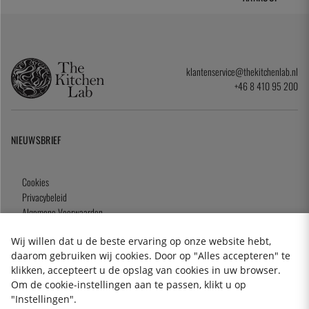
klantenservice@thekitchenlab.nl
+46 8 410 95 200
NIEUWSBRIEF
Cookies
Privacybeleid
Algemene Voorwaarden
Cadeaukaart
Wij willen dat u de beste ervaring op onze website hebt,
daarom gebruiken wij cookies. Door op "Alles accepteren" te
klikken, accepteert u de opslag van cookies in uw browser.
Om de cookie-instellingen aan te passen, klikt u op
2026 KitchenLab AB
"Instellingen".