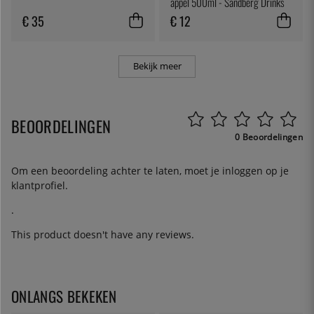
appel 500ml - Sandberg Drinks
Lab
€ 35
€ 12
Bekijk meer
BEOORDELINGEN
0 Beoordelingen
Om een beoordeling achter te laten, moet je
inloggen
op je
klantprofiel.
.
This product doesn't have any reviews.
ONLANGS BEKEKEN