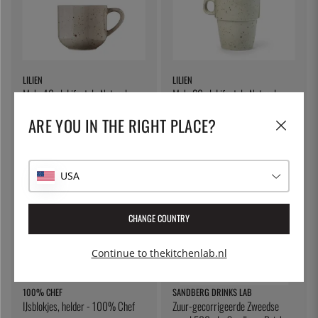
LILIEN
LILIEN
Mok, 40 cl, Lifestyle Natural -
Mok, 20 cl, Lifestyle Natural -
Lilien
Lilien
ARE YOU IN THE RIGHT PLACE?
€ 17
€ 9
USA
CHANGE COUNTRY
Continue to thekitchenlab.nl
100% CHEF
SANDBERG DRINKS LAB
IJsblokjes, helder - 100% Chef
Zuur-gecorrigeerde Zweedse