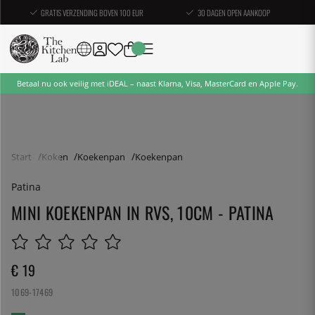
GRATIS VERZENDING BOVEN 100 EUR
30 DAGEN OPEN AANKOOP
Betaal nu ook veilig met iDEAL – naast Klarna, Visa, MasterCard en Apple Pay.
Start
Koken
Koekenpan
Koekenpan
Patina
MINI KOEKENPAN IN RVS, 10CM - PATINA
€ 19
1069-17469