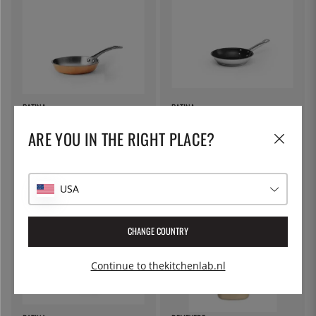
PATINA
PATINA
Mini koekenpan in koper, 10cm -
Gecoate koekenpan in RVS,
ARE YOU IN THE RIGHT PLACE?
Patina
Excalibur - Patina - 20 cm
€ 20
€ 35
USA
CHANGE COUNTRY
Continue to thekitchenlab.nl