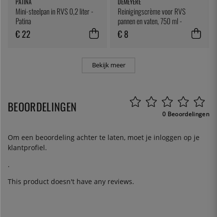
PATINA
DEMEYERE
Mini-steelpan in RVS 0,2 liter -
Reinigingscrème voor RVS
Patina
pannen en vaten, 750 ml -
Demeyere
€ 22
€ 8
Bekijk meer
BEOORDELINGEN
0 Beoordelingen
Om een beoordeling achter te laten, moet je
inloggen
op je
klantprofiel.
.
This product doesn't have any reviews.