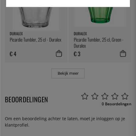
DURALEX
DURALEX
Picardie Tumbler, 25 cl - Duralex
Picardie Tumbler, 25 cl, Green -
Duralex
€ 4
€ 3
Bekijk meer
BEOORDELINGEN
0 Beoordelingen
Om een beoordeling achter te laten, moet je
inloggen
op je
klantprofiel.
.