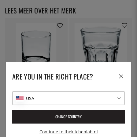
LEES MEER OVER HET MERK
ARE YOU IN THE RIGHT PLACE?
EXXENT
EXXENT
Whiskyglas, 20 cl,
Whiskyglas Granity 27cl
Reykjavik/IJsland - Exxent
USA
€ 3
€ 4
CHANGE COUNTRY
Continue to thekitchenlab.nl