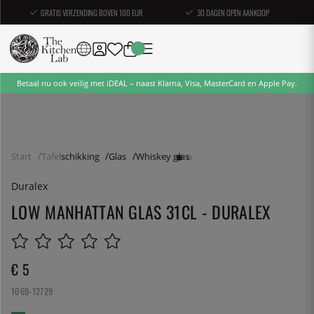
GRATIS VERZENDING BOVEN 100 EUR
30 DAGEN OPEN AANKOOP
Betaal nu ook veilig met iDEAL – naast Klarna, Visa, MasterCard en Apple Pay.
Start
Tafelschikking
Glas
Whiskey glas
Duralex
LOW MANHATTAN GLAS 31CL - DURALEX
€ 5
1069-12729