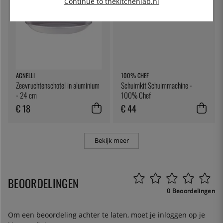
Continue to thekitchenlab.nl
AGNELLI
100% CHEF
Zeevruchtenschotel in aluminium
Schuimkit Schuimmachine -
- 24 cm
100% Chef
€ 18
€ 44
Bekijk meer
BEOORDELINGEN
0 Beoordelingen
Om een beoordeling achter te laten, moet je
inloggen
op je