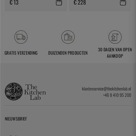
Laguiole
€ 13
€ 228
30 DAGEN VAN OPEN
GRATIS VERZENDING
DUIZENDEN PRODUCTEN
AANKOOP
klantenservice@thekitchenlab.nl
+46 8 410 95 200
NIEUWSBRIEF