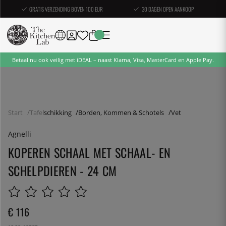
GRATIS VERZENDING BOVEN 100 EUR
30 DAGEN OPEN AANKOOP
Betaal nu ook veilig met iDEAL – naast Klarna, Visa, MasterCard en Apple Pay.
Start
Tafelschikking
Borden, Kommen & Schotels
Vet
Agnelli
KOPEREN SCHAAL MET SCHAAL- EN
SCHELPDIEREN - 24 CM
€ 116