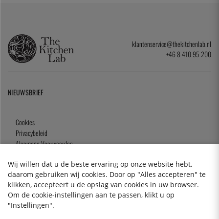
klantenservice@thekitchenlab.nl
+46 8 410 95 200
NIEUWSBRIEF
Cookies
Privacybeleid
Algemene Voorwaarden
Cadeaukaart
Wij willen dat u de beste ervaring op onze website hebt,
daarom gebruiken wij cookies. Door op "Alles accepteren" te
klikken, accepteert u de opslag van cookies in uw browser.
Om de cookie-instellingen aan te passen, klikt u op
2026 KitchenLab AB
"Instellingen".