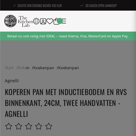
GRATIS VERZENDING BOVEN 100 EUR
30 DAGEN OPEN AANKOOP
Betaal nu ook veilig met iDEAL – naast Klarna, Visa, MasterCard en Apple Pay.
Start
Koken
Koekenpan
Koekenpan
Agnelli
KOPEREN PAN MET INDUCTIEBODEM EN RVS
BINNENKANT, 24CM, TWEE HANDVATTEN -
AGNELLI