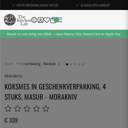
GRATIS VERZENDING BOVEN 100 EUR
30 DAGEN OPEN AANKOOP
Betaal nu ook veilig met iDEAL – naast Klarna, Visa, MasterCard en Apple Pay.
Start
Tafelschikking
Bestek
Morakniv
KOKSMES IN GESCHENKVERPAKKING, 4
STUKS, MASUR - MORAKNIV
€ 339