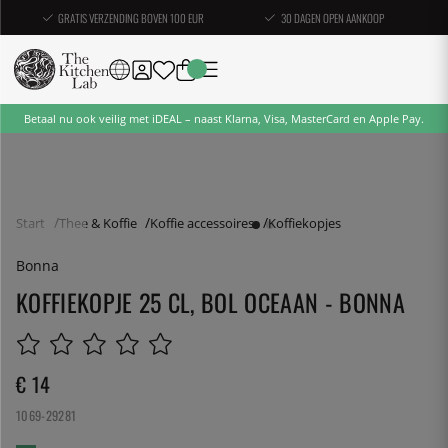
GRATIS VERZENDING BOVEN 100 EUR
30 DAGEN OPEN AANKOOP
Betaal nu ook veilig met iDEAL – naast Klarna, Visa, MasterCard en Apple Pay.
Start
Thee & Koffie
Koffie accessoires
Koffiekopjes
Bonna
KOFFIEKOPJE 25 CL, BOL OCEAAN - BONNA
€ 14
1069-29281