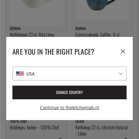
BONNA
BONNA
Koffiekopje 23 cl, Rita Linea
Espressokopje, Saffier, 8 cl -
Bourgondië - Bonna
Bonna
€ 7
€ 8
ARE YOU IN THE RIGHT PLACE?
USA
CHANGE COUNTRY
Continue to thekitchenlab.nl
100% CHEF
LILIEN
IJsblokjes, helder - 100% Chef
Koffiekop 22 cl, Lifestyle Natural
- Lilien