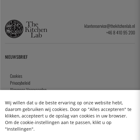
klantenservice@thekitchenlab.nl
+46 8 410 95 200
NIEUWSBRIEF
Cookies
Privacybeleid
Algemene Voorwaarden
Cadeaukaart
Wij willen dat u de beste ervaring op onze website hebt,
daarom gebruiken wij cookies. Door op "Alles accepteren" te
klikken, accepteert u de opslag van cookies in uw browser.
Om de cookie-instellingen aan te passen, klikt u op
2026 KitchenLab AB
"Instellingen".