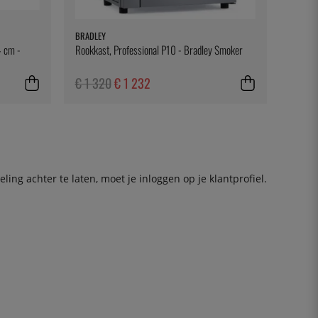
BRADLEY
4 cm -
Rookkast, Professional P10 - Bradley Smoker
€ 1 320
€ 1 232
ing achter te laten, moet je
inloggen
op je klantprofiel.