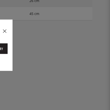
26 cm
45 cm
03019
RY