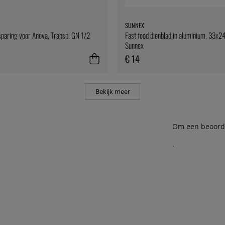
SUNNEX
sparing voor Anova, Transp, GN 1/2
Fast food dienblad in aluminium, 33x2
Sunnex
€ 14
Bekijk meer
Om een beoordel
.