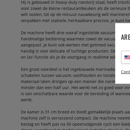
Hij is gebouwd in heavy-duty roestvrij staal, heeft intuït
voor zowel de kleine restaurantkeuken als de serieuze th
wilt sealen, tot op de minuut nauwkeurig wilt marinere
verpakken met stabiele, herhaalbare precisie, je kunt he
De machine heeft drie vooraf ingestelde vacuümprogra
ARE
handmatige bediening waarmee zowel de vacuüm- als s
aangepast. Je kunt ook werken met getimed vacuüm tot 
handig is voor delicate of luchtige producten. De machi
en las'-functie als je de voortgang in realtime wilt contr
Een groot voordeel is het ingebouwde marinadeprogra
Cont
schakelen tussen vacuüm, vasthouden en loslaten, kun j
materiaal laten dringen op een manier die normaal uren
minder dan een half uur. Het werkt net zo goed voor in
is van onschatbare waarde voor de bereiding of wanne
werkt.
De kamer is 31 cm breed en biedt gemakkelijk plaats aa
machine zelf is verrassend compact. De machine neemt
beslag en heeft pas na 50 opeenvolgende cycli een koe