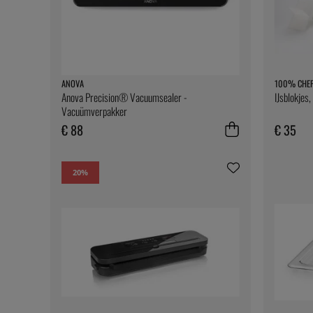
ANOVA
100% CHE
Anova Precision® Vacuumsealer -
IJsblokjes
Vacuümverpakker
€ 88
€ 35
20
%