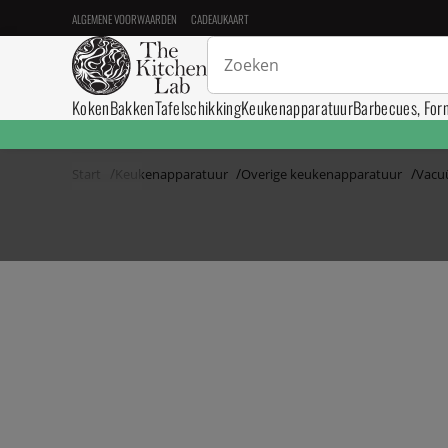
ALGEMENE VOORWAARDEN
CADEAUKAART
Koken
Bakken
Tafelschikking
Keukenapparatuur
Barbecues, For
Start
Keukenapparatuur
Overige keukenapparatuur
Vacu