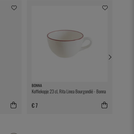
BONNA
EXXENT
Koffiekopje 23 cl, Rita Linea Bourgondië - Bonna
Spring
€ 7
€ 13