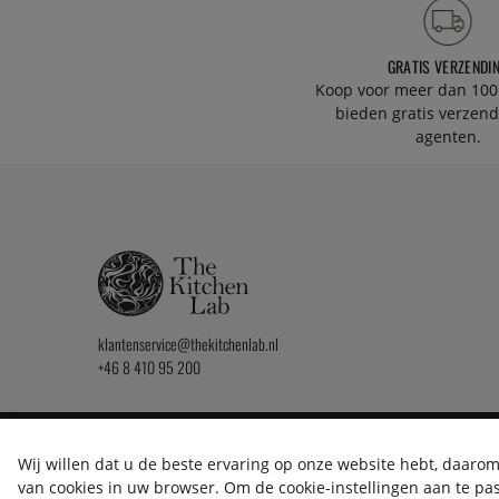
GRATIS VERZENDI
Koop voor meer dan 100
bieden gratis verzend
agenten.
klantenservice@thekitchenlab.nl
+46 8 410 95 200
2026 KitchenLab AB
Wij willen dat u de beste ervaring op onze website hebt, daarom 
van cookies in uw browser. Om de cookie-instellingen aan te pass