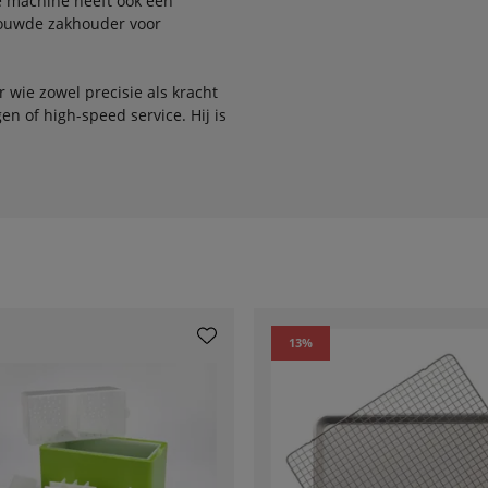
e machine heeft ook een
bouwde zakhouder voor
wie zowel precisie als kracht
en of high-speed service. Hij is
13
%