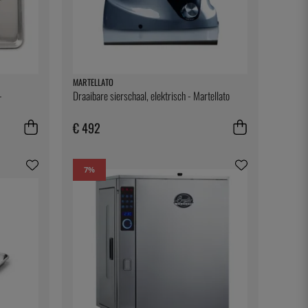
MARTELLATO
-
Draaibare sierschaal, elektrisch - Martellato
€ 492
7
%