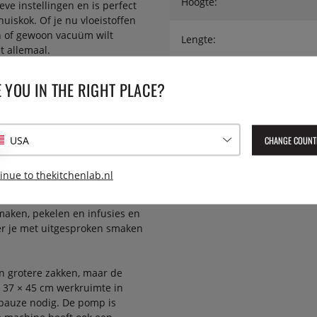
Hoogte:
ieve instellingen en is perfect
uiskok. Of je nu vloeistoffen
n of gewoon vacuüm wilt
Lengte:
t allemaal.
Geleverd artikelnummer:
SVT-
mma's en een duidelijke
 YOU IN THE RIGHT PLACE?
ealcycli kunnen worden
70 seconden, wat vooral
ne heeft ook een directe 'stop
oleren.
CHANGE COUNT
USA
mma van de machine. Door te
inue to thekitchenlab.nl
e vloeistoffen in het ruwe
 zou duren - hier duurt het
maken, pekelen en infusies en
er je met uitgesproken smaken
n grotere zakken, maar de
 37 × 45 cm werkruimte in
lpauze nodig. De pomp is