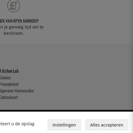
GEN VAN OPEN AANKOOP
n je genoeg tijd om te
beslissen.
KitchenLab
Cookies
Privacybeleid
Algemene Voorwaarden
Cadeaukaart
pteert u de opslag
Instellingen
Alles accepteren