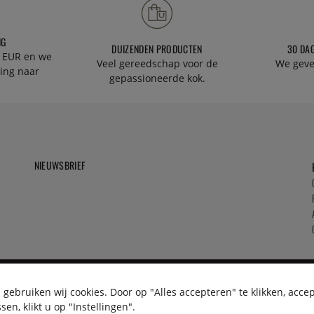
NG
DUIZENDEN PRODUCTEN
30 DA
 EUR en we
Veel gereedschap voor de
We geve
ing naar
gepassioneerde kok.
NIEUWSBRIEF
gebruiken wij cookies. Door op "Alles accepteren" te klikken, acce
en, klikt u op "Instellingen".