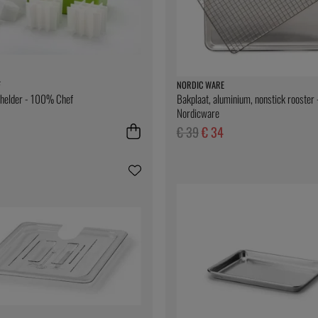
F
NORDIC WARE
, helder - 100% Chef
Bakplaat, aluminium, nonstick rooster 
Nordicware
€ 39
€ 34