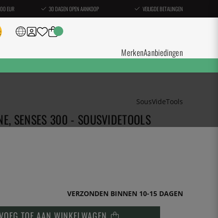
100 EUR
30 DAGEN OPEN AANKOOP
VEILIGDE BETALINGEN
Merken
Aanbiedingen
SousVideTools
, SENSES 300 - SOUSVIDETOOLS
VERZONDEN BINNEN 10-15 DAGEN
VOEG TOE AAN WINKELWAGEN