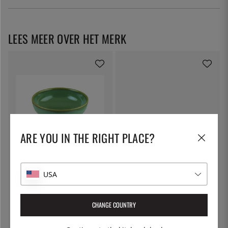
LEES MEER OVER HET MERK
ARE YOU IN THE RIGHT PLACE?
BONNA
BONNA
Hygge Kom D14cm, Sage -
Hygge Kom D10cm, Zand -
Bonna
Bonna
USA
€ 10
€ 6
CHANGE COUNTRY