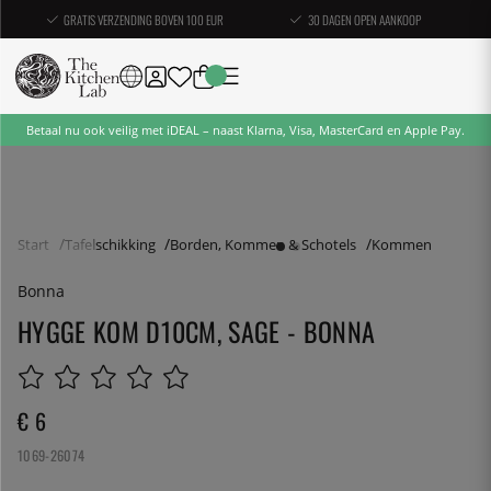
GRATIS VERZENDING BOVEN 100 EUR
30 DAGEN OPEN AANKOOP
Betaal nu ook veilig met iDEAL – naast Klarna, Visa, MasterCard en Apple Pay.
Start
Tafelschikking
Borden, Kommen & Schotels
Kommen
Bonna
HYGGE KOM D10CM, SAGE - BONNA
€ 6
1069-26074