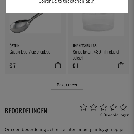
Continue to thekitchenlab.nl
ÖSTLIN
THE KITCHEN LAB
Gastro lepel / opscheplepel
Ronde beker, 480 ml inclusief
deksel
€ 7
€ 1
Bekijk meer
BEOORDELINGEN
0 Beoordelingen
Om een beoordeling achter te laten, moet je
inloggen
op je