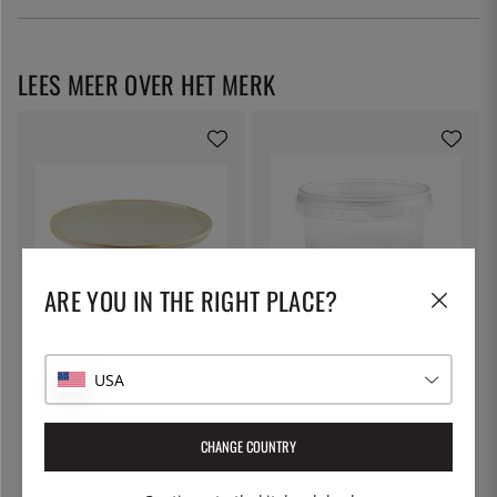
LEES MEER OVER HET MERK
ARE YOU IN THE RIGHT PLACE?
BONNA
THE KITCHEN LAB
Hygge Bord, plat D28cm, Zand -
Ronde beker, 480 ml inclusief
Bonna
deksel
USA
€ 19
€ 1
CHANGE COUNTRY