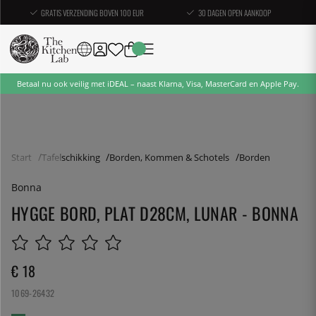
GRATIS VERZENDING BOVEN 100 EUR
30 DAGEN OPEN AANKOOP
Betaal nu ook veilig met iDEAL – naast Klarna, Visa, MasterCard en Apple Pay.
Start
Tafelschikking
Borden, Kommen & Schotels
Borden
Bonna
HYGGE BORD, PLAT D28CM, LUNAR - BONNA
€ 18
1069-26432