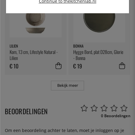
Continue to thekitchenlab.nl
LILIEN
BONNA
Kom, 13 cm, Lifestyle Natural -
Hygge Bord, plat D28cm, Glorie
Lilien
- Bonna
€ 10
€ 19
Bekijk meer
BEOORDELINGEN
0 Beoordelingen
Om een beoordeling achter te laten, moet je
inloggen
op je