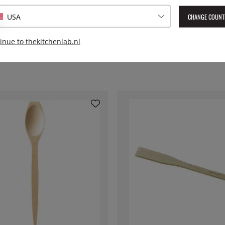
Geleverd artikelnummer:
653
EAN:
7393107653044
CHANGE COUNT
USA
inue to thekitchenlab.nl