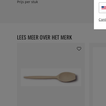
Prijs per stuk
Cont
LEES MEER OVER HET MERK