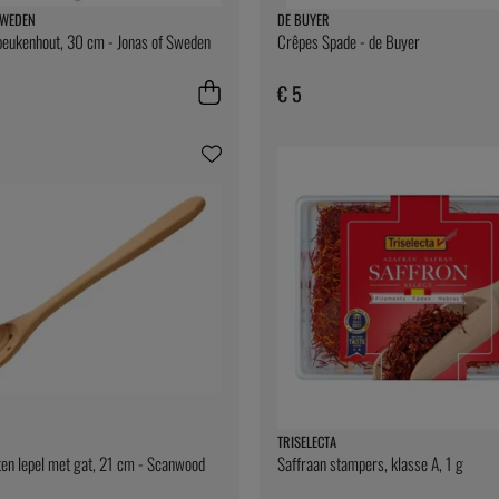
SWEDEN
DE BUYER
beukenhout, 30 cm - Jonas of Sweden
Crêpes Spade - de Buyer
€ 5
TRISELECTA
ten lepel met gat, 21 cm - Scanwood
Saffraan stampers, klasse A, 1 g