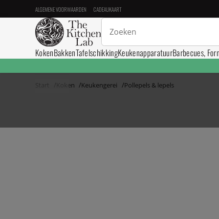
ALGEMENE VOORWAARDEN
CADEAUKAART
Koken
Bakken
Tafelschikking
Keukenapparatuur
Barbecues, For
Start
Koken
Keukengerei
Pollepels & lepels