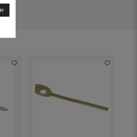
04
RY