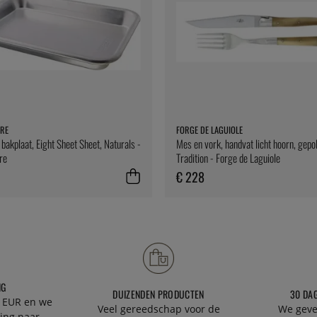
RE
FORGE DE LAGUIOLE
bakplaat, Eight Sheet Sheet, Naturals -
Mes en vork, handvat licht hoorn, gepol
re
Tradition - Forge de Laguiole
€ 228
NG
DUIZENDEN PRODUCTEN
30 DA
 EUR en we
Veel gereedschap voor de
We geve
ing naar