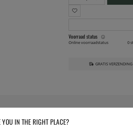
Voorraad status
Online voorraadstatus
0 s
GRATIS VERZENDING
SPECIFICATIES
 YOU IN THE RIGHT PLACE?