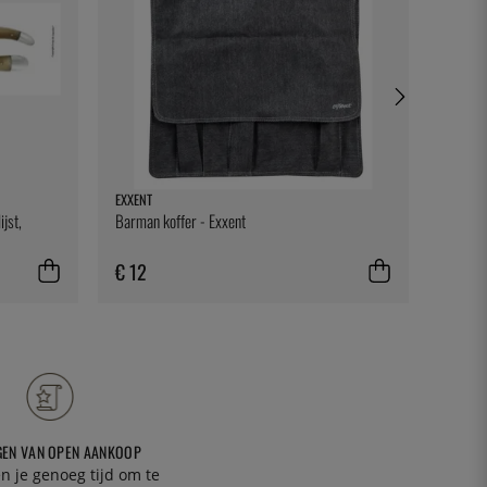
EXXENT
DURALE
ijst,
Barman koffer - Exxent
Tuimela
€ 12
€ 3
GEN VAN OPEN AANKOOP
n je genoeg tijd om te