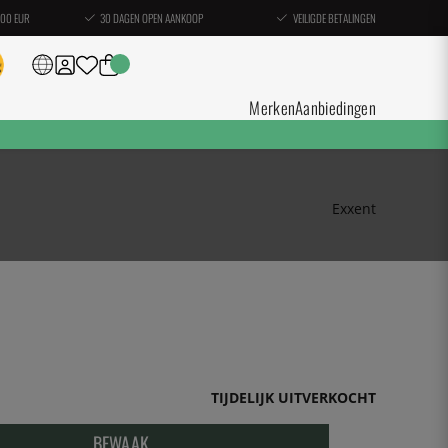
100 EUR
30 DAGEN OPEN AANKOOP
VEILIGDE BETALINGEN
Merken
Aanbiedingen
Exxent
TIJDELIJK UITVERKOCHT
BEWAAK