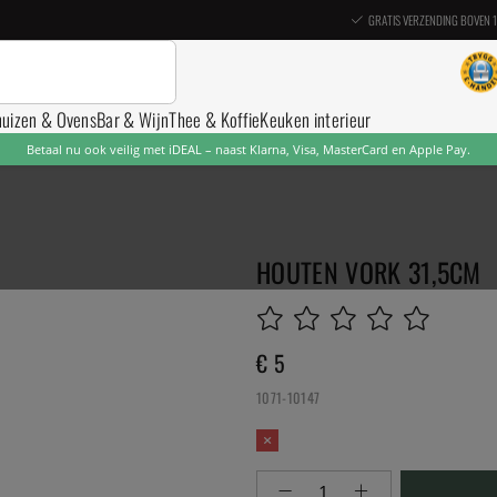
GRATIS VERZENDING BOVEN 
nuizen & Ovens
Bar & Wijn
Thee & Koffie
Keuken interieur
Betaal nu ook veilig met iDEAL – naast Klarna, Visa, MasterCard en Apple Pay.
HOUTEN VORK 31,5CM
€ 5
1071-10147