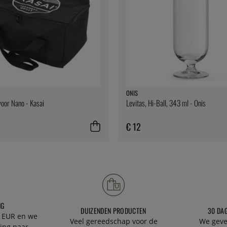
ONIS
oor Nano - Kasai
Levitas, Hi-Ball, 343 ml - Onis
€ 12
NG
DUIZENDEN PRODUCTEN
30 DA
 EUR en we
Veel gereedschap voor de
We geve
ing naar