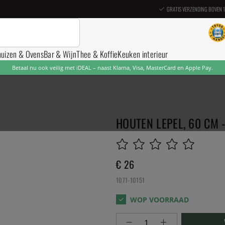
GRATIS VERZENDING BOVEN 
nuizen & Ovens
Bar & Wijn
Thee & Koffie
Keuken interieur
Betaal nu ook veilig met iDEAL – naast Klarna, Visa, MasterCard en Apple Pay.
HOUTEN LEPEL, 60 CM 
€ 26
1071-10151