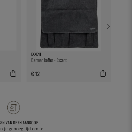
EXXENT
SATAKE
Barman koffer - Exxent
Frying 
€ 12
€ 62
GEN VAN OPEN AANKOOP
n je genoeg tijd om te