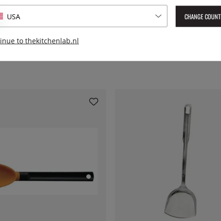
Geleverd artikelnummer:
653
EAN:
7393107653129
CHANGE COUNT
USA
inue to thekitchenlab.nl