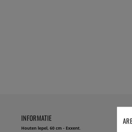
INFORMATIE
ARE
Houten lepel, 60 cm - Exxent
.