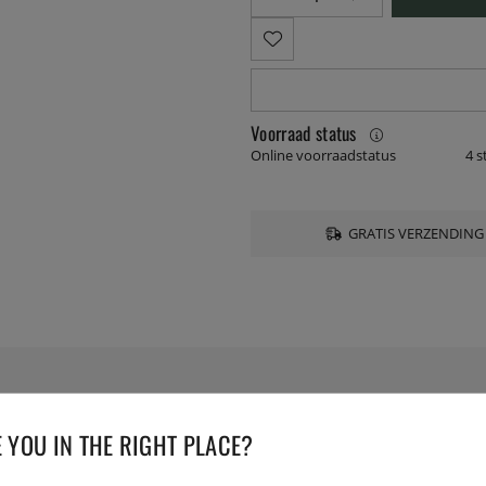
Voorraad status
Online voorraadstatus
4 s
GRATIS VERZENDING
SPECIFICATIES
 YOU IN THE RIGHT PLACE?