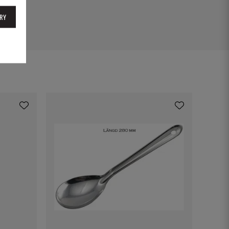
12
RY