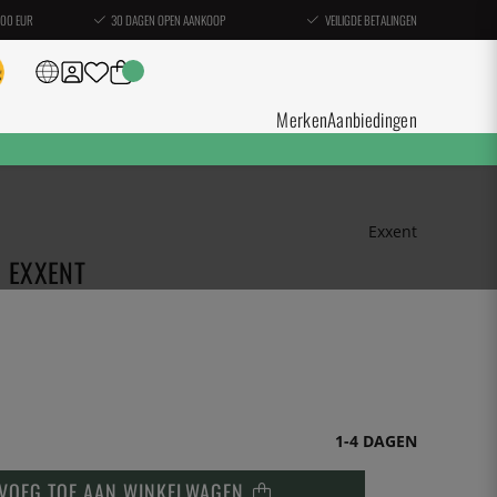
100 EUR
30 DAGEN OPEN AANKOOP
VEILIGDE BETALINGEN
Merken
Aanbiedingen
Exxent
- EXXENT
1-4 DAGEN
VOEG TOE AAN WINKELWAGEN