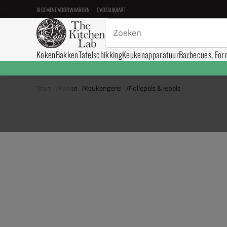
ALGEMENE VOORWAARDEN
CADEAUKAART
Koken
Bakken
Tafelschikking
Keukenapparatuur
Barbecues, For
Start
Koken
Keukengerei
Pollepels & lepels