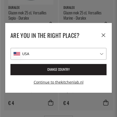
DURALEX
DURALEX
Glazen mok 25 cl, Versailles
Glazen mok 25 cl, Versailles
Sepia - Duralex
Marine - Duralex
€ 4
€ 4
ARE YOU IN THE RIGHT PLACE?
USA
CHANGE COUNTRY
Continue to thekitchenlab.nl
DURALEX
BERNAL
Picardie Tumbler, 36 cl - Duralex
Olijven, Manzanilla - Bernal
€ 4
€ 4