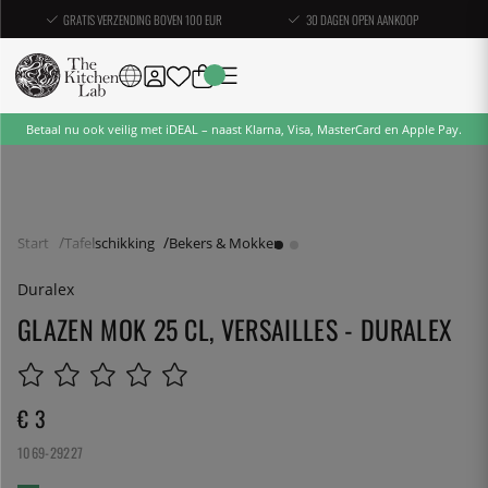
GRATIS VERZENDING BOVEN 100 EUR
30 DAGEN OPEN AANKOOP
Betaal nu ook veilig met iDEAL – naast Klarna, Visa, MasterCard en Apple Pay.
Start
Tafelschikking
Bekers & Mokken
Duralex
GLAZEN MOK 25 CL, VERSAILLES - DURALEX
€ 3
1069-29227