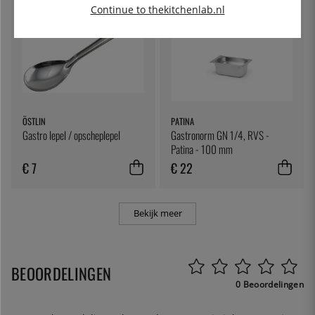
Continue to thekitchenlab.nl
ÖSTLIN
PATINA
Gastro lepel / opscheplepel
Gastronorm GN 1/4, RVS -
Patina - 100 mm
€ 7
€ 22
Bekijk meer
BEOORDELINGEN
0 Beoordelingen