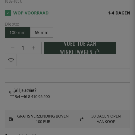
1069-10577
1-4 DAGEN
Diepte:
100 mm
65 mm
VOEG TOE AAN
WINKELWAGEN
Wil je advies?
Bel +46 8 410 95 200
GRATIS VERZENDING BOVEN
30 DAGEN OPEN
100 EUR
AANKOOP