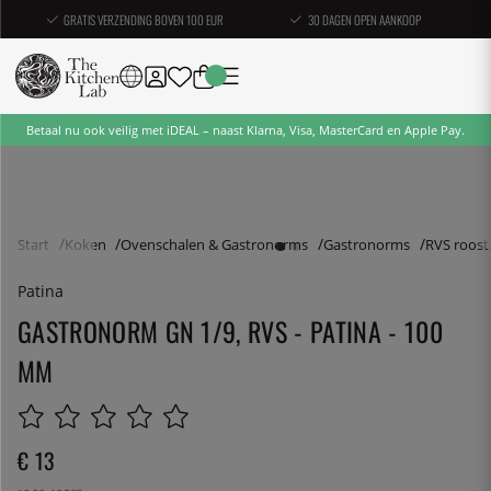
GRATIS VERZENDING BOVEN 100 EUR
30 DAGEN OPEN AANKOOP
Betaal nu ook veilig met iDEAL – naast Klarna, Visa, MasterCard en Apple Pay.
Start
Koken
Ovenschalen & Gastronorms
Gastronorms
RVS roost
Patina
GASTRONORM GN 1/9, RVS - PATINA - 100
MM
€ 13