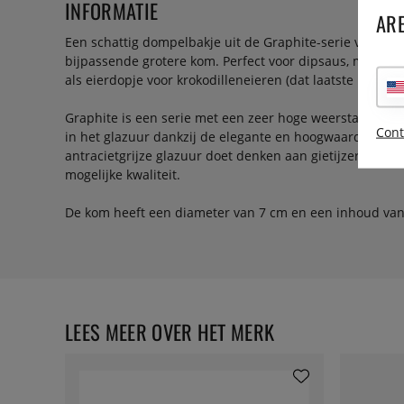
INFORMATIE
ARE
Een schattig dompelbakje uit de Graphite-serie van Jonn
bijpassende grotere kom. Perfect voor dipsaus, mayonais
als eierdopje voor krokodilleneieren (dat laatste is een 
Graphite is een serie met een zeer hoge weerstand teg
Cont
in het glazuur dankzij de elegante en hoogwaardige afw
antracietgrijze glazuur doet denken aan gietijzer of st
mogelijke kwaliteit.
De kom heeft een diameter van 7 cm en een inhoud van 
LEES MEER OVER HET MERK