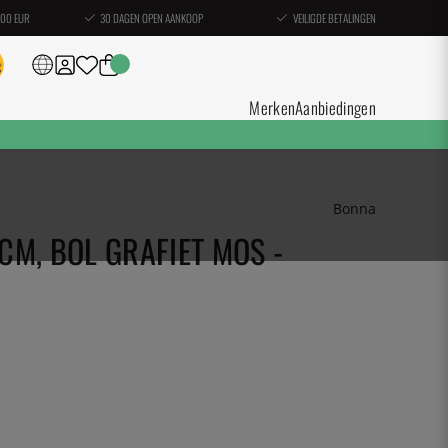
100 EUR
30 DAGEN OPEN AANKOOP
VEILIGDE BETALINGEN
Merken
Aanbiedingen
Bonna
M, BOL GRAFIET MOS -