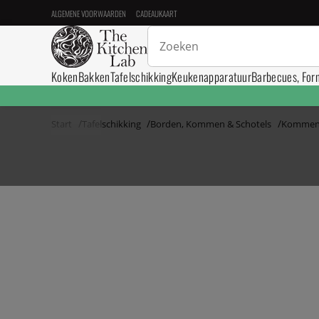
ALGEMENE VOORWAARDEN
CADEAUKAART
Koken
Bakken
Tafelschikking
Keukenapparatuur
Barbecues, For
Start
Tafelschikking
Borden, Kommen & Schotels
Komme