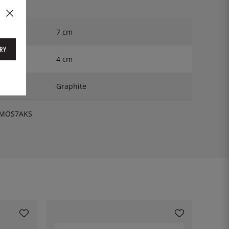
7 cm
RY
4 cm
Graphite
MOS7AKS