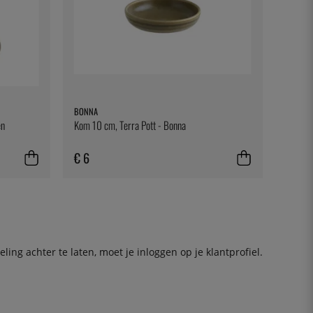
BONNA
en
Kom 10 cm, Terra Pott - Bonna
€ 6
ing achter te laten, moet je
inloggen
op je klantprofiel.