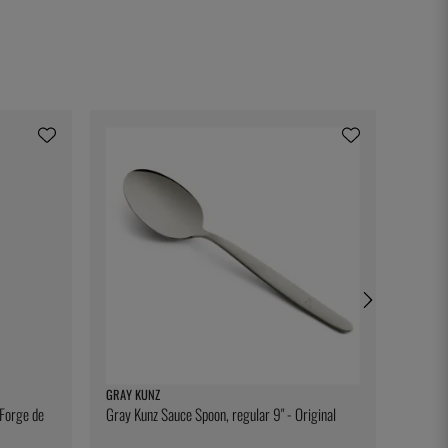
GRAY KUNZ
DURALE
 Forge de
Gray Kunz Sauce Spoon, regular 9" - Original
Tuimela