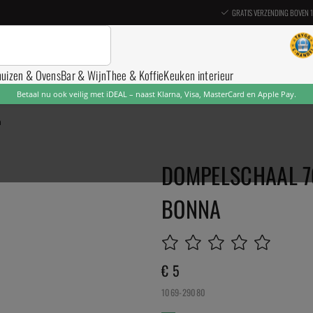
GRATIS VERZENDING BOVEN 
nuizen & Ovens
Bar & Wijn
Thee & Koffie
Keuken interieur
Betaal nu ook veilig met iDEAL – naast Klarna, Visa, MasterCard en Apple Pay.
n
DOMPELSCHAAL 7C
BONNA
€ 5
1069-29080