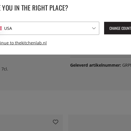
SPECIFICATIES
 YOU IN THE RIGHT PLACE?
a, als aanvulling op de
Diameter:
e, soja, olijfpitten/spuwbak of
slechte poging tot humor).
CHANGE COUNT
USA
Hoogte:
en krassen en beschadigingen
inue to thekitchenlab.nl
erking. Het matte
Serie:
eengoed en is van de hoogst
Geleverd artikelnummer:
GRP
7cl.