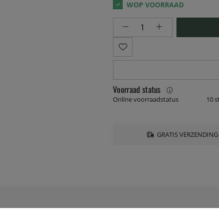
Voorraad status
Online voorraadstatus
10 s
GRATIS VERZENDING