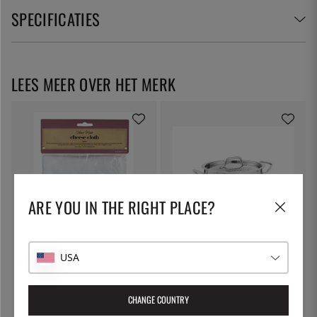
SPECIFICATIES
LEES MEER OVER HET MERK
ARE YOU IN THE RIGHT PLACE?
KITCHEN CRAFT
PATINA
Kaasdoek, filterdoek - Kitchen
Pastapot met afsluitbare deksel,
USA
Craft
5 liter - Patina
€ 7
€ 53
CHANGE COUNTRY