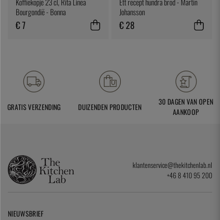
Koffiekopje 23 cl, Rita Linea
Ett recept hundra bröd - Martin
Bourgondië - Bonna
Johansson
€ 7
€ 28
30 DAGEN VAN OPEN
GRATIS VERZENDING
DUIZENDEN PRODUCTEN
AANKOOP
klantenservice@thekitchenlab.nl
+46 8 410 95 200
NIEUWSBRIEF