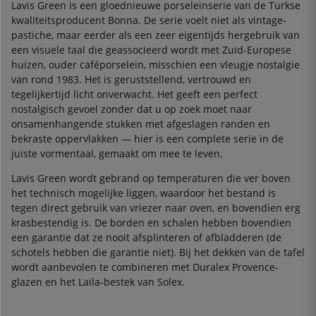
Lavis Green is een gloednieuwe porseleinserie van de Turkse
kwaliteitsproducent Bonna. De serie voelt niet als vintage-
pastiche, maar eerder als een zeer eigentijds hergebruik van
een visuele taal die geassocieerd wordt met Zuid-Europese
huizen, ouder caféporselein, misschien een vleugje nostalgie
van rond 1983. Het is geruststellend, vertrouwd en
tegelijkertijd licht onverwacht. Het geeft een perfect
nostalgisch gevoel zonder dat u op zoek moet naar
onsamenhangende stukken met afgeslagen randen en
bekraste oppervlakken — hier is een complete serie in de
juiste vormentaal, gemaakt om mee te leven.
Lavis Green wordt gebrand op temperaturen die ver boven
het technisch mogelijke liggen, waardoor het bestand is
tegen direct gebruik van vriezer naar oven, en bovendien erg
krasbestendig is. De borden en schalen hebben bovendien
een garantie dat ze nooit afsplinteren of afbladderen (de
schotels hebben die garantie niet). Bij het dekken van de tafel
wordt aanbevolen te combineren met Duralex Provence-
glazen en het Laila-bestek van Solex.