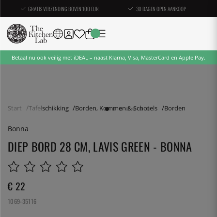
GRATIS VERZENDING BOVEN 100 EUR
30 DAGEN OPEN AANKOOP
Betaal nu ook veilig met iDEAL – naast Klarna, Visa, MasterCard en Apple Pay.
Start
Tafelschikking
Borden, Kommen & Schotels
Borden
Bonna
DIEP BORD 28 CM, LAVIS GREEN - BONNA
€ 22
1069-35116