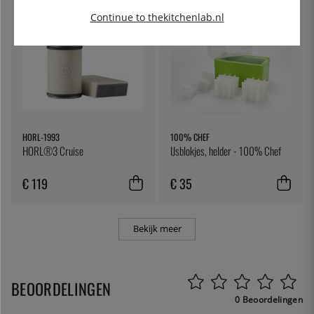
Continue to thekitchenlab.nl
HORL-1993
100% CHEF
HORL®3 Cruise
IJsblokjes, helder - 100% Chef
€ 119
€ 35
Bekijk meer
BEOORDELINGEN
0 Beoordelingen