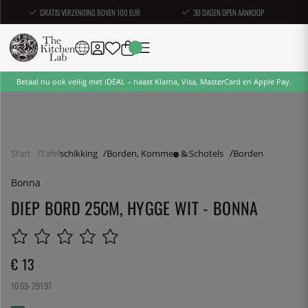
GRATIS VERZENDING BOVEN 100 EUR
30 DAGEN OPEN AANKOOP
Betaal nu ook veilig met iDEAL – naast Klarna, Visa, MasterCard en Apple Pay.
Start
Tafelschikking
Borden, Kommen & Schotels
Borden
Bonna
DIEP BORD 25CM, HYGGE WIT - BONNA
€ 13
1069-29197