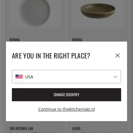
BONNA
BONNA
Bord 28cm, Hygge Wit - Bonna
Diep bord 22 cm, Terra Pott -
Bonna
ARE YOU IN THE RIGHT PLACE?
€ 10
€ 12
USA
CHANGE COUNTRY
Continue to thekitchenlab.nl
THE KITCHEN LAB
LILIEN