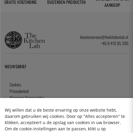
GRATIS VERZENDING
DUIZENDEN PRODUCTEN
AANKOOP
klantenservice@thekitchenlab.nl
+46 8 410 95 200
NIEUWSBRIEF
Cookies
Privacybeleid
Algemene Voorwaarden
Cadeaukaart
Wij willen dat u de beste ervaring op onze website hebt,
daarom gebruiken wij cookies. Door op "Alles accepteren" te
klikken, accepteert u de opslag van cookies in uw browser.
Om de cookie-instellingen aan te passen, klikt u op
2026 KitchenLab AB