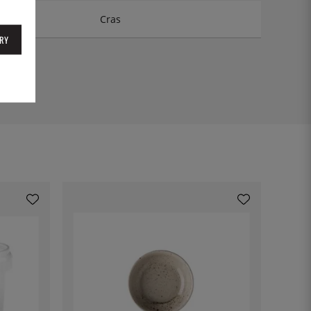
Cras
RY
23CK