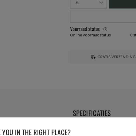
Voorraad status
Online voorraadstatus
0 s
GRATIS VERZENDING
SPECIFICATIES
tuurlijke lijnen en kleuren.
Diameter:
 YOU IN THE RIGHT PLACE?
achte speelse randen die een