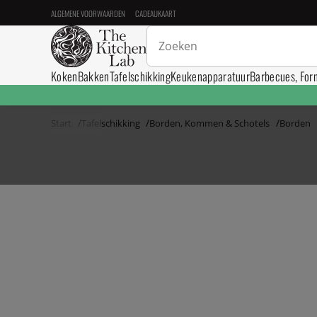
ALGEMENE VOORWAARDEN
CADEAUKAART
Koken
Bakken
Tafelschikking
Keukenapparatuur
Barbecues, For
Start
Tafelschikking
Borden, Kommen & Schotels
Borden