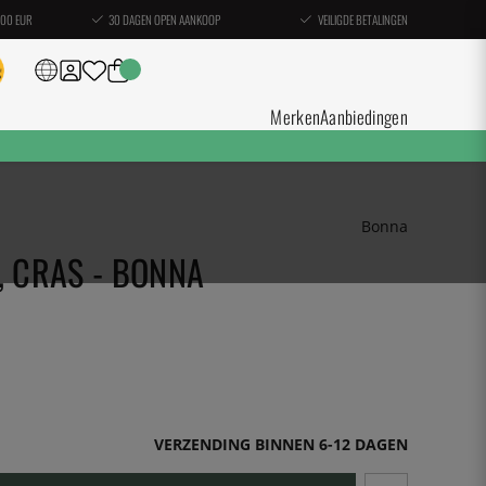
100 EUR
30 DAGEN OPEN AANKOOP
VEILIGDE BETALINGEN
Merken
Aanbiedingen
Bonna
, CRAS - BONNA
VERZENDING BINNEN 6-12 DAGEN