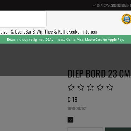
GRATIS VERZENDING BOVEN 
nuizen & Ovens
Bar & Wijn
Thee & Koffie
Keuken interieur
Betaal nu ook veilig met iDEAL – naast Klarna, Visa, MasterCard en Apple Pay.
DIEP BORD 23 CM
€ 19
1069-29202