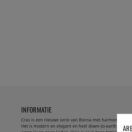
INFORMATIE
Cras is een nieuwe serie van Bonna met harmonieuze, na
ARE
Het is modern en elegant en heel down-to-earth, met z