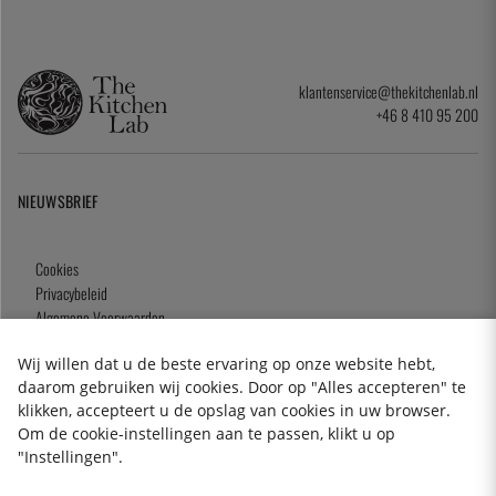
klantenservice@thekitchenlab.nl
+46 8 410 95 200
NIEUWSBRIEF
Cookies
Privacybeleid
Algemene Voorwaarden
Cadeaukaart
Wij willen dat u de beste ervaring op onze website hebt,
daarom gebruiken wij cookies. Door op "Alles accepteren" te
klikken, accepteert u de opslag van cookies in uw browser.
Om de cookie-instellingen aan te passen, klikt u op
2026 KitchenLab AB
"Instellingen".