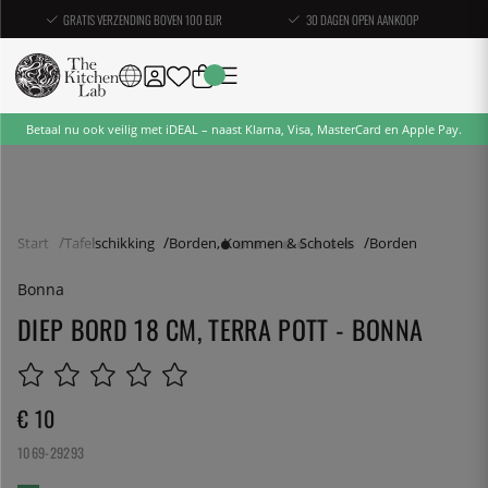
GRATIS VERZENDING BOVEN 100 EUR
30 DAGEN OPEN AANKOOP
Betaal nu ook veilig met iDEAL – naast Klarna, Visa, MasterCard en Apple Pay.
Start
Tafelschikking
Borden, Kommen & Schotels
Borden
Bonna
DIEP BORD 18 CM, TERRA POTT - BONNA
€ 10
1069-29293