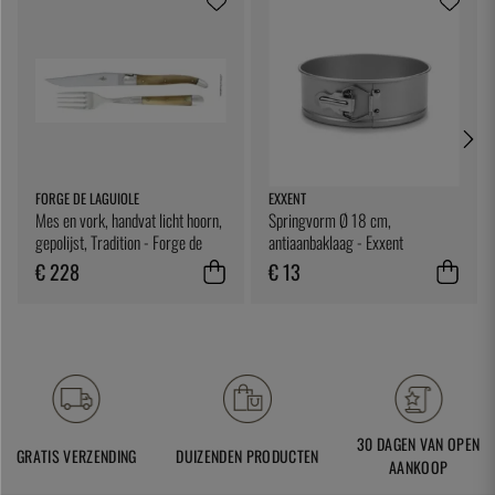
FORGE DE LAGUIOLE
EXXENT
Mes en vork, handvat licht hoorn,
Springvorm Ø 18 cm,
gepolijst, Tradition - Forge de
antiaanbaklaag - Exxent
Laguiole
€ 228
€ 13
30 DAGEN VAN OPEN
GRATIS VERZENDING
DUIZENDEN PRODUCTEN
AANKOOP