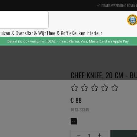
GRATIS VERZENDING BOVEN 
nuizen & Ovens
Bar & Wijn
Thee & Koffie
Keuken interieur
Betaal nu ook veilig met iDEAL – naast Klarna, Visa, MasterCard en Apple Pay.
CHEF KNIFE, 20 CM - B
€ 88
1073-33345