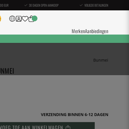
100 EUR
30 DAGEN OPEN AANKOOP
VEILIGDE BETALINGEN
Merken
Aanbiedingen
Bunmei
UNMEI
VERZENDING BINNEN 6-12 DAGEN
VOEG TOE AAN WINKELWAGEN