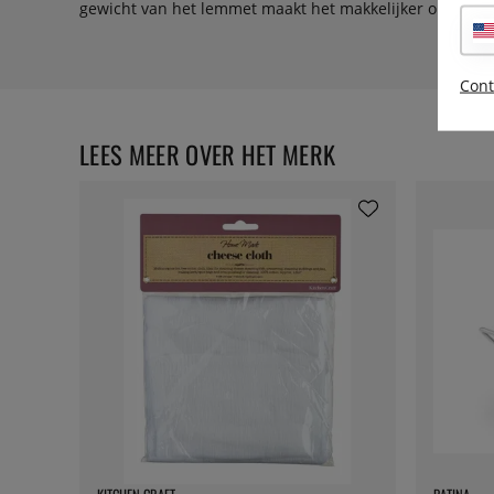
gewicht van het lemmet maakt het makkelijker om met g
Cont
LEES MEER OVER HET MERK