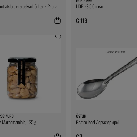
HORL-1993
t afsluitbare deksel, 5 liter - Patina
HORL®3 Cruise
€ 119
COS AURO
ÖSTLIN
de Marcomandals, 125 g
Gastro lepel / opscheplepel
€ 7