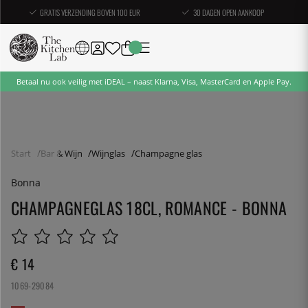
GRATIS VERZENDING BOVEN 100 EUR
30 DAGEN OPEN AANKOOP
Betaal nu ook veilig met iDEAL – naast Klarna, Visa, MasterCard en Apple Pay.
Start
Bar & Wijn
Wijnglas
Champagne glas
Bonna
CHAMPAGNEGLAS 18CL, ROMANCE - BONNA
€ 14
1069-29084