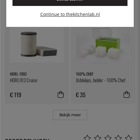
€ 7
€ 53
Continue to thekitchenlab.nl
HORL-1993
100% CHEF
HORL®3 Cruise
IJsblokjes, helder - 100% Chef
€ 119
€ 35
Bekijk meer