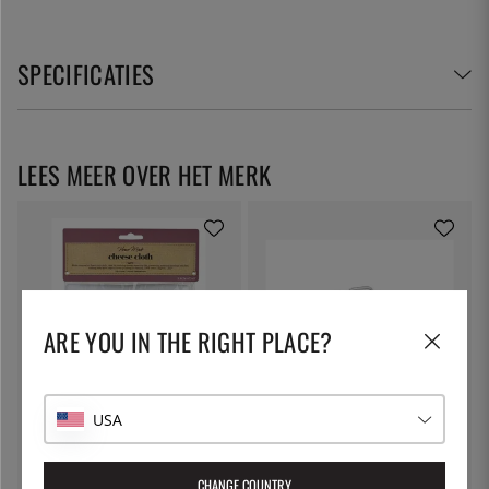
SPECIFICATIES
LEES MEER OVER HET MERK
ARE YOU IN THE RIGHT PLACE?
USA
KITCHEN CRAFT
PATINA
Kaasdoek, filterdoek - Kitchen
Pastapot met afsluitbare deksel,
Craft
5 liter - Patina
CHANGE COUNTRY