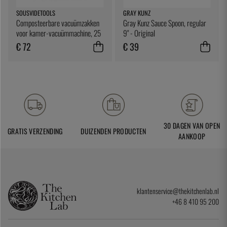
SOUSVIDETOOLS
GRAY KUNZ
Composteerbare vacuümzakken
Gray Kunz Sauce Spoon, regular
voor kamer-vacuümmachine, 25
9" - Original
x 25 cm, 200 stuks -
€ 72
€ 39
SousVideTools
30 DAGEN VAN OPEN
GRATIS VERZENDING
DUIZENDEN PRODUCTEN
AANKOOP
klantenservice@thekitchenlab.nl
+46 8 410 95 200