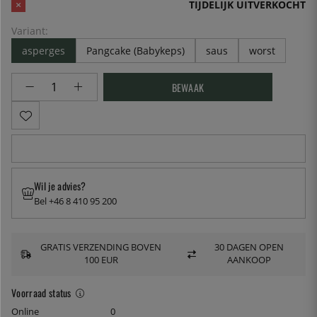
TIJDELIJK UITVERKOCHT
Variant:
asperges
Pangcake (Babykeps)
saus
worst
BEWAAK
Wil je advies?
Bel +46 8 410 95 200
GRATIS VERZENDING BOVEN
30 DAGEN OPEN
100 EUR
AANKOOP
Voorraad status
Online
0