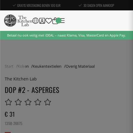
GRATIS VERZENDING BOVEN 100 EUR
30 DAGEN OPEN AANKOOP
Betaal nu ook veilig met iDEAL – naast Klarna, Visa, MasterCard en Apple Pay.
Start
Koken
Keukentextielen
Overig Materiaal
The Kitchen Lab
DOP #2 - ASPERGES
€ 31
1358-26675