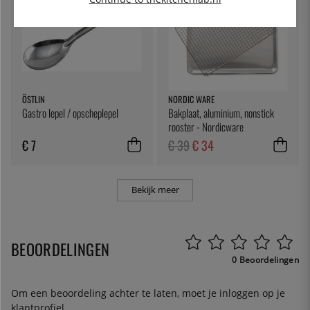
ÖSTLIN
NORDIC WARE
Gastro lepel / opscheplepel
Bakplaat, aluminium, nonstick
rooster - Nordicware
€ 7
€ 39
€ 34
Bekijk meer
BEOORDELINGEN
0 Beoordelingen
Om een beoordeling achter te laten, moet je
inloggen
op je
klantprofiel.