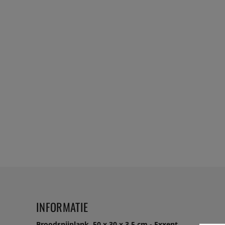
INFORMATIE
Broodsnijplank, 50 x 30 x 3,5 cm - Exxent