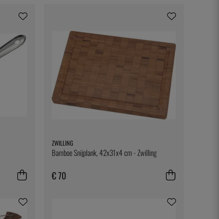
ZWILLING
Bamboe Snijplank, 42x31x4 cm - Zwilling
€ 70