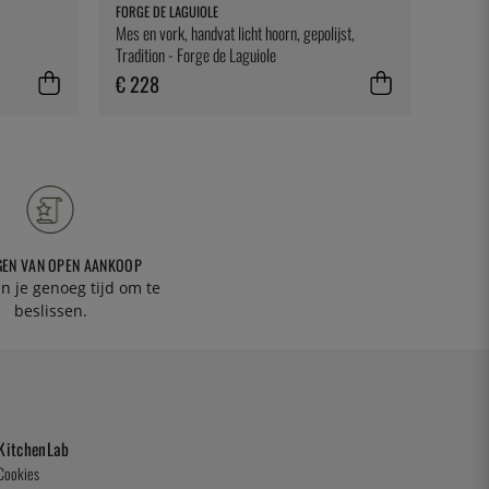
FORGE DE LAGUIOLE
EXXENT
Mes en vork, handvat licht hoorn, gepolijst,
Barman
Tradition - Forge de Laguiole
€ 228
€ 12
GEN VAN OPEN AANKOOP
n je genoeg tijd om te
beslissen.
KitchenLab
Cookies