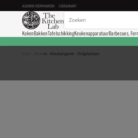
ALGEMENE VOORWAARDEN
CADEAUKAART
Koken
Bakken
Tafelschikking
Keukenapparatuur
Barbecues, For
Start
Koken
Keukengerei
Snijplanken