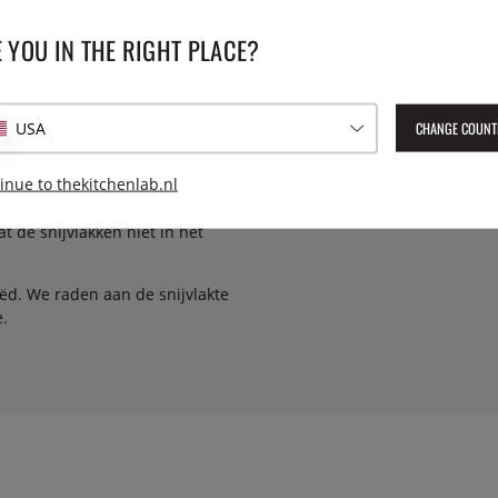
Geleverd artikelnummer:
785
EAN:
7393107785370
 YOU IN THE RIGHT PLACE?
 met afwasmiddel worden
s op scheuren. Warm water en
CHANGE COUNT
USA
niet alleen een deel nat wordt
inue to thekitchenlab.nl
t de snijvlakken niet in het
ëd. We raden aan de snijvlakte
e.