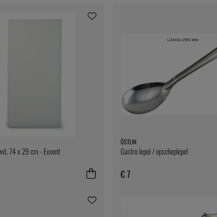
ÖSTLIN
 wit, 74 x 29 cm - Exxent
Gastro lepel / opscheplepel
€ 7