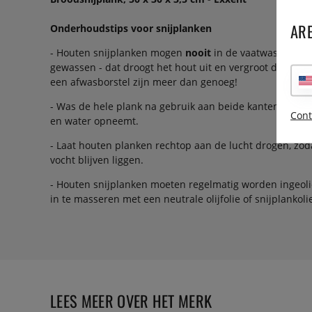
ARE
Onderhoudstips voor snijplanken
- Houten snijplanken mogen
nooit
in de vaatwasser of
gewassen - dat droogt het hout uit en vergroot de kan
een afwasborstel zijn meer dan genoeg!
- Was de hele plank na gebruik aan beide kanten, zodat 
Cont
en water opneemt.
- Laat houten planken rechtop aan de lucht drogen, zoda
vocht blijven liggen.
- Houten snijplanken moeten regelmatig worden ingeoli
in te masseren met een neutrale olijfolie of snijplankoli
LEES MEER OVER HET MERK