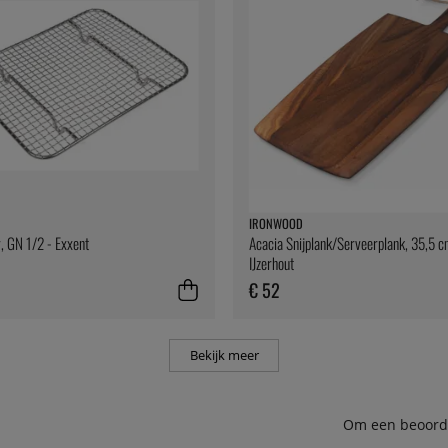
IRONWOOD
, GN 1/2 - Exxent
Acacia Snijplank/Serveerplank, 35,5 c
IJzerhout
€ 52
Bekijk meer
Om een beoordel