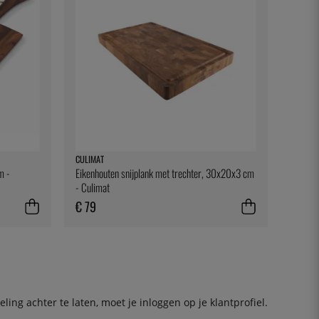
CULIMAT
m -
Eikenhouten snijplank met trechter, 30x20x3 cm
- Culimat
€ 79
ing achter te laten, moet je
inloggen
op je klantprofiel.