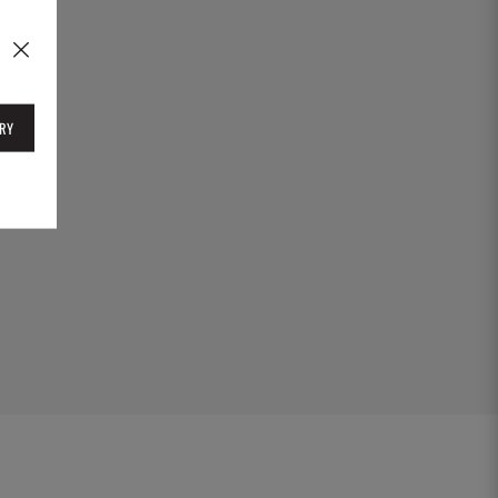
37
RY