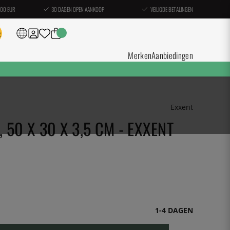
100 EUR
30 DAGEN OPEN AANKOOP
VEILIGDE BETALINGEN
Merken
Aanbiedingen
Exxent
50 X 30 X 3,5 CM - EXXENT
1-4 DAGEN