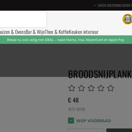
GRATIS VERZENDING BOVEN 
nuizen & Ovens
Bar & Wijn
Thee & Koffie
Keuken interieur
Betaal nu ook veilig met iDEAL – naast Klarna, Visa, MasterCard en Apple Pay.
BROODSNIJPLANK, 
€ 48
1071-10192