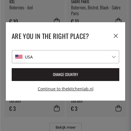
ICEL
SABRE PARIS
Botermes - Icel
Botermes, Bistrot, Black - Sabre
Paris
€ 10
€ 11
ARE YOU IN THE RIGHT PLACE?
USA
CHANGE COUNTRY
Continue to thekitchenlab.nl
DURALEX
DURALEX
Picardie Tumbler, 25 cl, Amber -
Picardie Tumbler, 25 cl, Green -
Duralex
Duralex
€ 3
€ 3
Bekijk meer