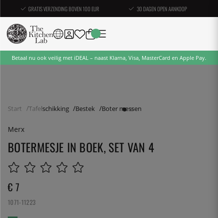
GRATIS VERZENDING BOVEN 100 EUR
30 DAGEN OPEN AANKOOP
Betaal nu ook veilig met iDEAL – naast Klarna, Visa, MasterCard en Apple Pay.
Start
Tafelschikking
Bestek
Boter messen
Merx
BOTERMESJE IN BOEK, SET VAN 4
€ 7
1071-11223