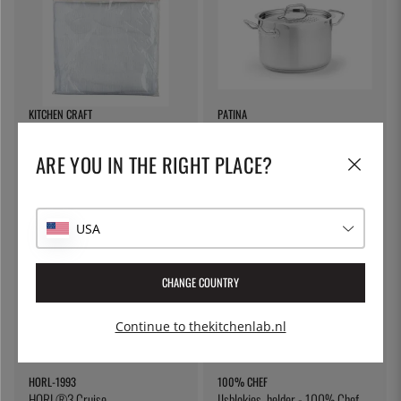
KITCHEN CRAFT
PATINA
Kaasdoek, filterdoek - Kitchen
Pastapot met afsluitbare deksel,
Craft
5 liter - Patina
ARE YOU IN THE RIGHT PLACE?
€ 7
€ 53
USA
CHANGE COUNTRY
Continue to thekitchenlab.nl
HORL-1993
100% CHEF
HORL®3 Cruise
IJsblokjes, helder - 100% Chef