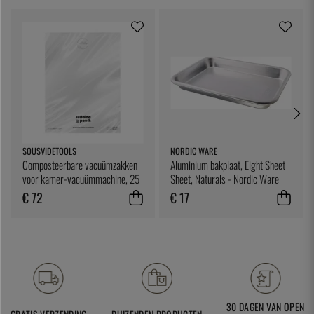
SOUSVIDETOOLS
NORDIC WARE
Composteerbare vacuümzakken
Aluminium bakplaat, Eight Sheet
voor kamer-vacuümmachine, 25
Sheet, Naturals - Nordic Ware
x 25 cm, 200 stuks -
€ 72
€ 17
SousVideTools
30 DAGEN VAN OPEN