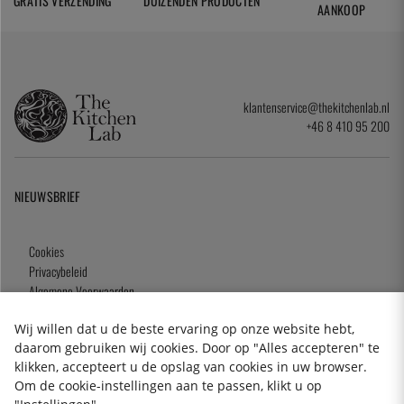
GRATIS VERZENDING
DUIZENDEN PRODUCTEN
AANKOOP
klantenservice@thekitchenlab.nl
+46 8 410 95 200
NIEUWSBRIEF
Cookies
Privacybeleid
Algemene Voorwaarden
Cadeaukaart
Wij willen dat u de beste ervaring op onze website hebt,
daarom gebruiken wij cookies. Door op "Alles accepteren" te
klikken, accepteert u de opslag van cookies in uw browser.
Om de cookie-instellingen aan te passen, klikt u op
2026 KitchenLab AB