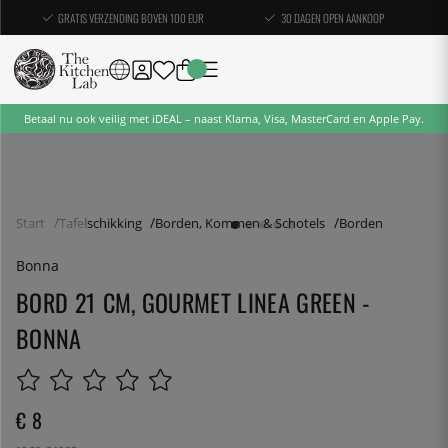
GRATIS VERZENDING BOVEN 100 EUR
30 DAGEN OPEN AANKOOP
Betaal nu ook veilig met iDEAL – naast Klarna, Visa, MasterCard en Apple Pay.
Start
Tafelschikking
Borden, Kommen & Schotels
Borden
Bonna
BORD 21 CM, GOURMET LINEA GREEN -
BONNA
€ 8