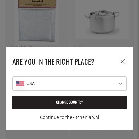
KITCHEN CRAFT
PATINA
Kaasdoek, filterdoek - Kitchen
Pastapot met afsluitbare deksel,
ARE YOU IN THE RIGHT PLACE?
Craft
5 liter - Patina
€ 7
€ 53
USA
CHANGE COUNTRY
Continue to thekitchenlab.nl