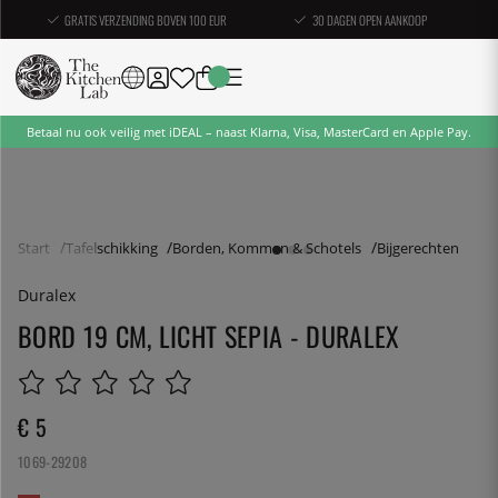
GRATIS VERZENDING BOVEN 100 EUR
30 DAGEN OPEN AANKOOP
Betaal nu ook veilig met iDEAL – naast Klarna, Visa, MasterCard en Apple Pay.
Start
Tafelschikking
Borden, Kommen & Schotels
Bijgerechten
Duralex
BORD 19 CM, LICHT SEPIA - DURALEX
€ 5
1069-29208