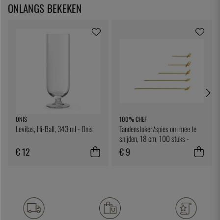
ONLANGS BEKEKEN
ONIS
100% CHEF
Levitas, Hi-Ball, 343 ml - Onis
Tandenstoker/spies om mee te
snijden, 18 cm, 100 stuks -
100% Chef
€ 12
€ 9