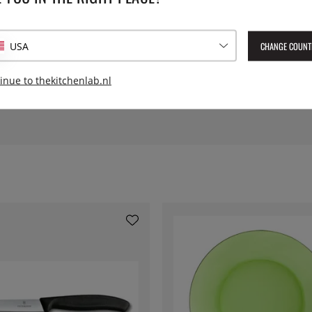
e zeer goed bestand tegen
r dan andere glazen borden.
Hoogte:
ron en door hitte tot 130°C
CHANGE COUNT
USA
Serie:
gemaakt in Frankrijk.
inue to thekitchenlab.nl
Geleverd artikelnummer:
dur3