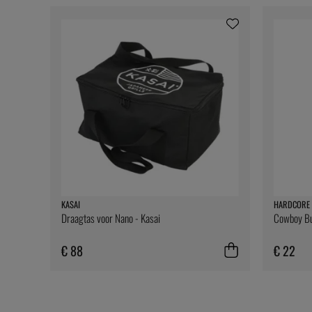
KASAI
HARDCORE 
Draagtas voor Nano - Kasai
Cowboy But
€ 88
€ 22