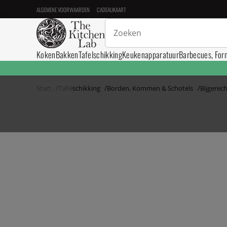
ALGEMENE VOORWAARDEN
CADEAUKAART
Koken
Bakken
Tafelschikking
Keukenapparatuur
Barbecues, For
Start
Tafelschikking
Borden, Kommen & Schotels
Bijgerec