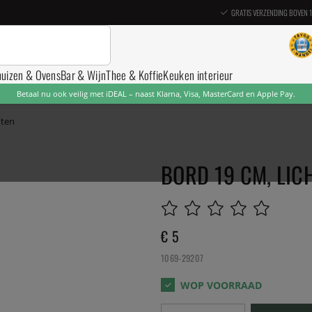
GRATIS VERZENDING BOVEN 
nuizen & Ovens
Bar & Wijn
Thee & Koffie
Keuken interieur
Betaal nu ook veilig met iDEAL – naast Klarna, Visa, MasterCard en Apple Pay.
hten
BORD 19 CM, LIC
€ 5
1069-29207