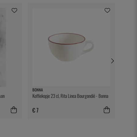
BONNA
DURALE
son
Koffiekopje 23 cl, Rita Linea Bourgondië - Bonna
Tuimela
€ 7
€ 3