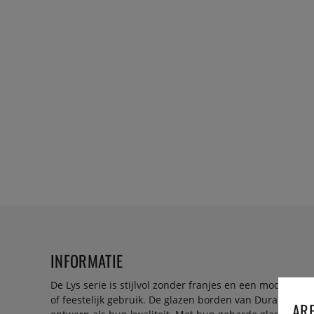
INFORMATIE
De Lys serie is stijlvol zonder franjes en een mooie keu
of feestelijk gebruik. De glazen borden van Duralex zijn
ARE