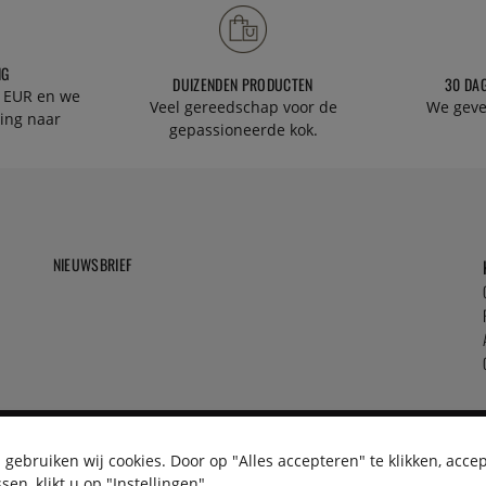
NG
DUIZENDEN PRODUCTEN
30 DA
 EUR en we
Veel gereedschap voor de
We geve
ing naar
gepassioneerde kok.
NIEUWSBRIEF
gebruiken wij cookies. Door op "Alles accepteren" te klikken, acce
en, klikt u op "Instellingen".