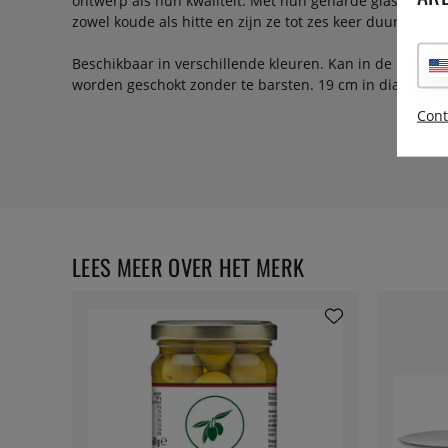
ontwerp als hun kwaliteit. Met hun geharde glas zijn z
zowel koude als hitte en zijn ze tot zes keer duurzame
Beschikbaar in verschillende kleuren. Kan in de magnet
worden geschokt zonder te barsten. 19 cm in diameter, 
Cont
LEES MEER OVER HET MERK