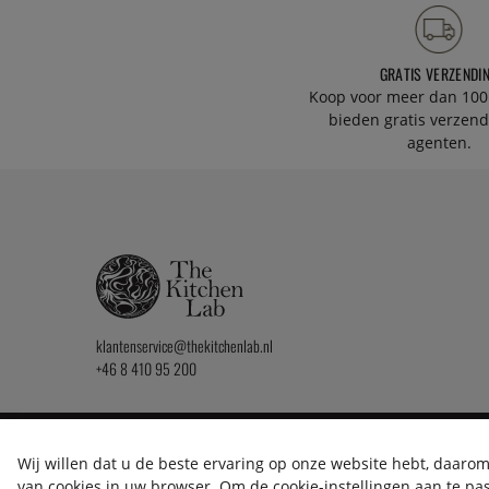
GRATIS VERZENDI
Koop voor meer dan 100
bieden gratis verzend
agenten.
klantenservice@thekitchenlab.nl
+46 8 410 95 200
2026 KitchenLab AB
Wij willen dat u de beste ervaring op onze website hebt, daarom 
van cookies in uw browser. Om de cookie-instellingen aan te pass