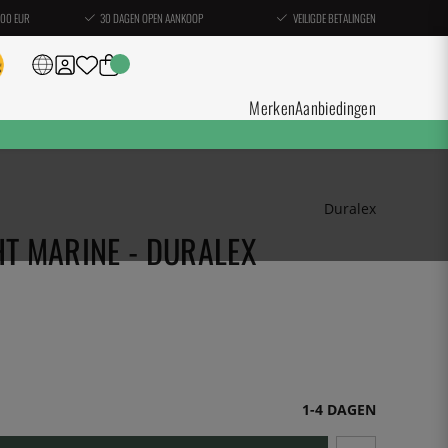
100 EUR
30 DAGEN OPEN AANKOOP
VEILIGDE BETALINGEN
Merken
Aanbiedingen
Duralex
HT MARINE - DURALEX
1-4 DAGEN