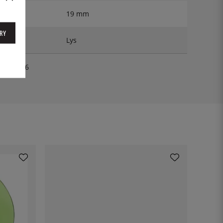
19 mm
RY
Lys
008BF06