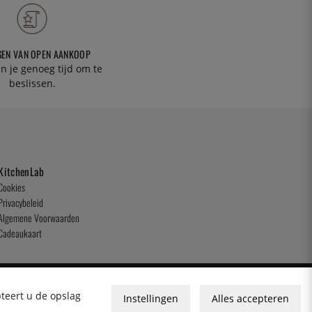
GEN VAN OPEN AANKOOP
n je genoeg tijd om te
beslissen.
KitchenLab
Cookies
Privacybeleid
Algemene Voorwaarden
Cadeaukaart
pteert u de opslag
Instellingen
Alles accepteren