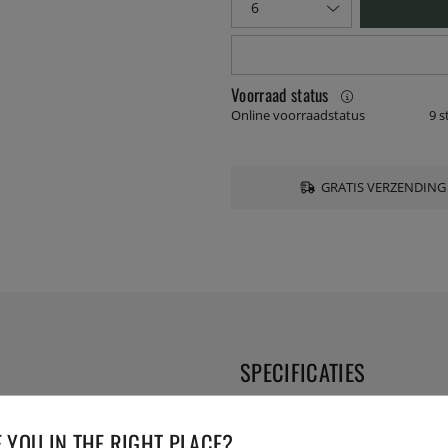
Voorraad status
Online voorraadstatus
9 s
GRATIS VERZENDING
SPECIFICATIES
ze aan gerechten voor alledaags
Diameter:
 iconisch voor zowel hun
 YOU IN THE RIGHT PLACE?