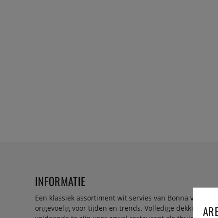
INFORMATIE
Een klassiek assortiment wit servies van Bonna van hoge 
ARE
ongevoelig voor tijden en trends. Volledige dekking op 