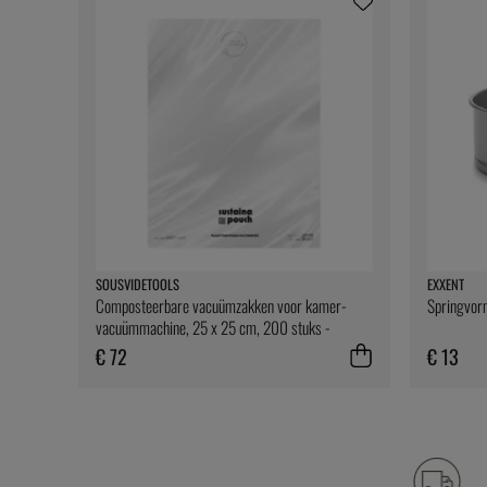
SOUSVIDETOOLS
EXXENT
Composteerbare vacuümzakken voor kamer-
Springvorm
vacuümmachine, 25 x 25 cm, 200 stuks -
SousVideTools
€ 72
€ 13