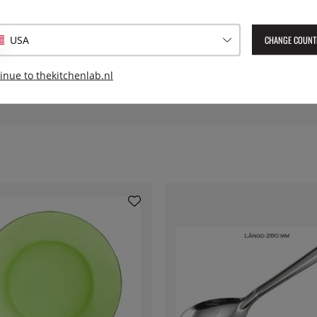
 hiaten achter te laten.
Serie:
CHANGE COUNT
USA
Geleverd artikelnummer:
NEA
EAN:
86977000841134
inue to thekitchenlab.nl