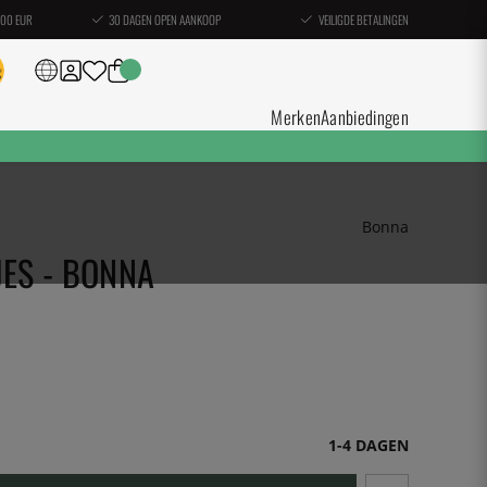
100 EUR
30 DAGEN OPEN AANKOOP
VEILIGDE BETALINGEN
Merken
Aanbiedingen
Bonna
JES - BONNA
1-4 DAGEN