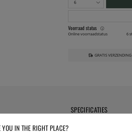
Voorraad status
Online voorraadstatus
6 s
GRATIS VERZENDING
SPECIFICATIES
kwaliteit en volledig
Diameter:
 YOU IN THE RIGHT PLACE?
verschillende items om