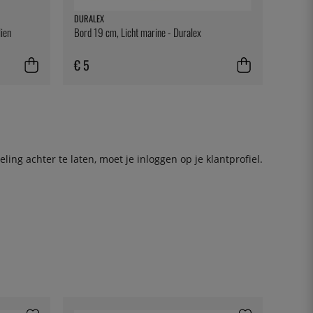
DURALEX
lien
Bord 19 cm, Licht marine - Duralex
€ 5
ing achter te laten, moet je
inloggen
op je klantprofiel.