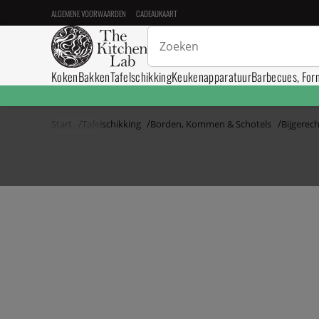
ALGEMENE VOORWAARDEN
CADEAUKAART
Koken
Bakken
Tafelschikking
Keukenapparatuur
Barbecues, For
Start
Tafelschikking
Borden, Kommen & Schotels
Bijgerec