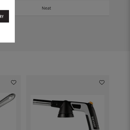
Neat
RY
16DZ