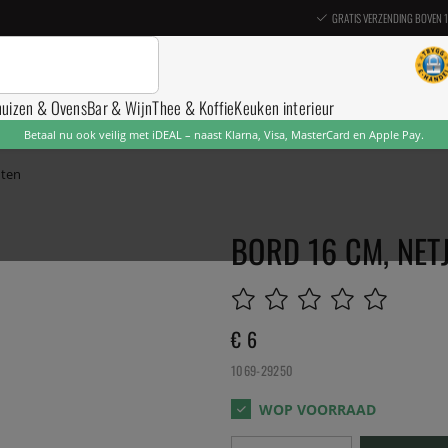
GRATIS VERZENDING BOVEN 
nuizen & Ovens
Bar & Wijn
Thee & Koffie
Keuken interieur
Betaal nu ook veilig met iDEAL – naast Klarna, Visa, MasterCard en Apple Pay.
hten
BORD 16 CM, NET
€ 6
1069-29250