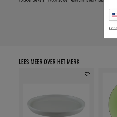
voldoende te zijn voor zowel restaurant als thuis zonder
Cont
LEES MEER OVER HET MERK