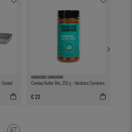
HARDCORE CARNIVORE
EXXENT
- Exxent
Cowboy Butter Mix, 255 g - Hardcore Carnivore
Roestvr
€ 22
€ 10