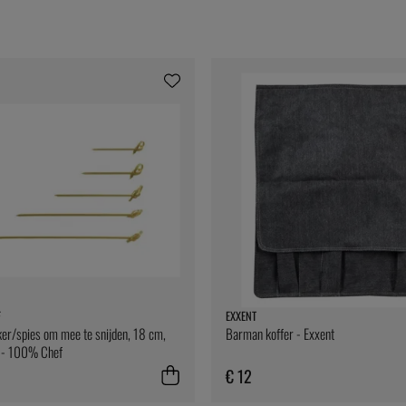
F
EXXENT
er/spies om mee te snijden, 18 cm,
Barman koffer - Exxent
 - 100% Chef
€ 12