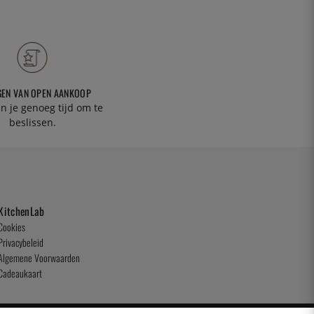
GEN VAN OPEN AANKOOP
n je genoeg tijd om te
beslissen.
KitchenLab
Cookies
Privacybeleid
Algemene Voorwaarden
Cadeaukaart