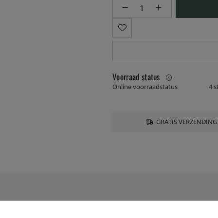
Voorraad status
Online voorraadstatus
4 s
GRATIS VERZENDING
SPECIFICATIES