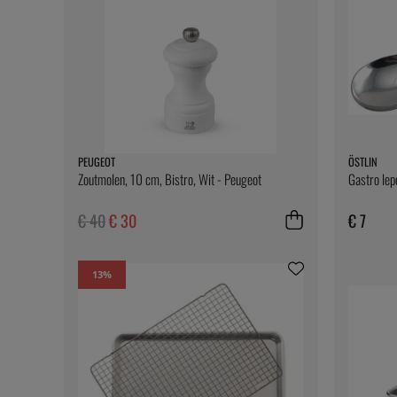
PEUGEOT
ÖSTLIN
Zoutmolen, 10 cm, Bistro, Wit - Peugeot
Gastro lep
€ 40
€ 30
€ 7
13
%