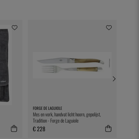
FORGE DE LAGUIOLE
EXXENT
Mes en vork, handvat licht hoorn, gepolijst,
Servee
Tradition - Forge de Laguiole
€ 228
€ 4