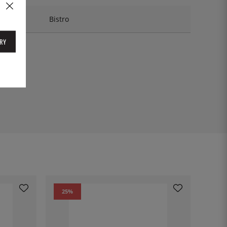
Bistro
RY
08
25
%