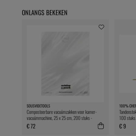
ONLANGS BEKEKEN
SOUSVIDETOOLS
100% CHE
Composteerbare vacuümzakken voor kamer-
Tandenstok
vacuümmachine, 25 x 25 cm, 200 stuks -
100 stuks
SousVideTools
€ 72
€ 9