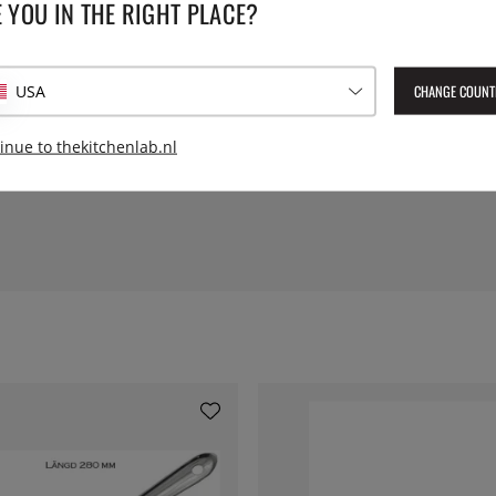
 YOU IN THE RIGHT PLACE?
Serie:
CHANGE COUNT
USA
Geleverd artikelnummer:
242
EAN:
4006950024208
inue to thekitchenlab.nl