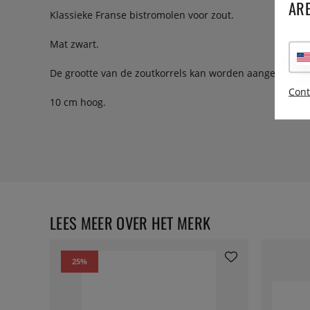
ARE
Klassieke Franse bistromolen voor zout.
Mat zwart.
De grootte van de zoutkorrels kan worden aangepast.
Cont
10 cm hoog.
LEES MEER OVER HET MERK
25
%