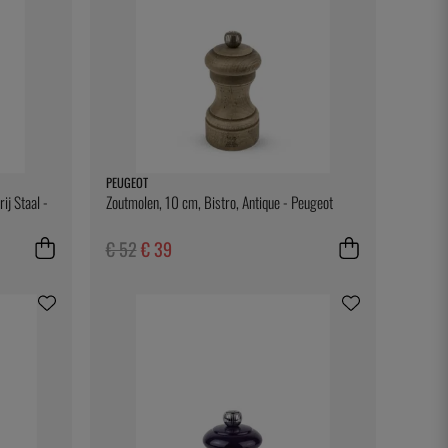
PEUGEOT
ij Staal -
Zoutmolen, 10 cm, Bistro, Antique - Peugeot
€ 52
€ 39