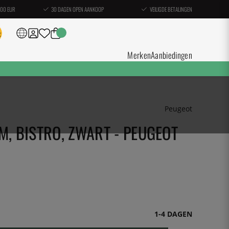
100 EUR
30 DAGEN OPEN AANKOOP
VEILIGDE BETALINGEN
Merken
Aanbiedingen
Peugeot
M, BISTRO, ZWART - PEUGEOT
1-4 DAGEN