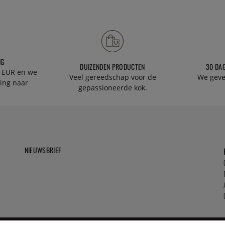
NG
DUIZENDEN PRODUCTEN
30 DA
 EUR en we
Veel gereedschap voor de
We geve
ing naar
gepassioneerde kok.
NIEUWSBRIEF