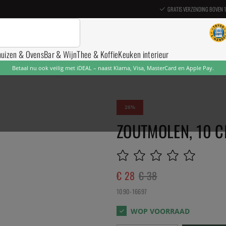
GRATIS VERZENDING BOVEN 
nuizen & Ovens
Bar & Wijn
Thee & Koffie
Keuken interieur
Betaal nu ook veilig met iDEAL – naast Klarna, Visa, MasterCard en Apple Pay.
26
ZOUTMOLEN, 10 C
€ 28
€ 38
1090-16697