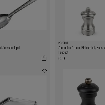
PEUGEOT
el / opscheplepel
Zoutmolen, 10 cm, Bistro Chef, Roestvr
Peugeot
€ 57