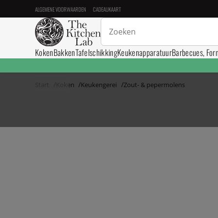
ALGEMENE VOORWAARDEN
CADEAUKAART
Koken
Bakken
Tafelschikking
Keukenapparatuur
Barbecues, For
Start
Koken
Keukengerei
Zout- & pepermolens