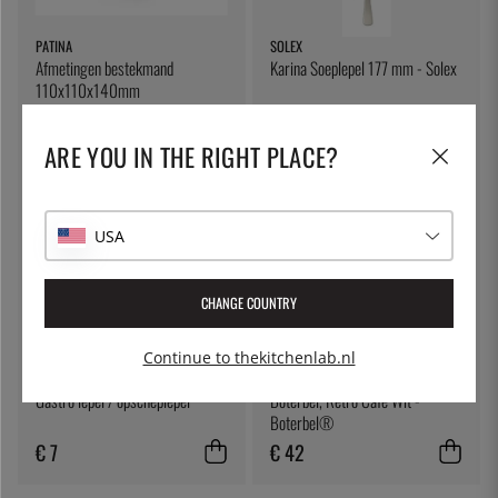
PATINA
SOLEX
Afmetingen bestekmand
Karina Soeplepel 177 mm - Solex
110x110x140mm
€ 3
€ 4
ARE YOU IN THE RIGHT PLACE?
USA
CHANGE COUNTRY
Continue to thekitchenlab.nl
ÖSTLIN
BUTTER BELL®
Gastro lepel / opscheplepel
Boterbel, Retro Café Wit -
Boterbel®
€ 7
€ 42