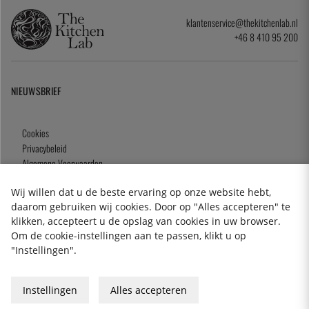
klantenservice@thekitchenlab.nl
+46 8 410 95 200
NIEUWSBRIEF
Cookies
Privacybeleid
Algemene Voorwaarden
Cadeaukaart
Wij willen dat u de beste ervaring op onze website hebt,
daarom gebruiken wij cookies. Door op "Alles accepteren" te
klikken, accepteert u de opslag van cookies in uw browser.
Om de cookie-instellingen aan te passen, klikt u op
2026 KitchenLab AB
"Instellingen".
Instellingen
Alles accepteren