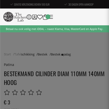
GRATIS VERZENDING BOVEN 100 EUR
30 DAGEN OPEN AANKOOP
Betaal nu ook veilig met iDEAL – naast Klarna, Visa, MasterCard en Apple Pay.
Start
Tafelschikking
Bestek
Bestek opslag
Patina
BESTEKMAND CILINDER DIAM 110MM 140MM
HOOG
€ 3