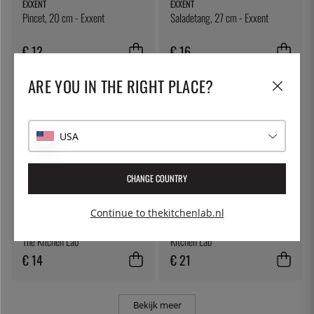
EXXENT
EXXENT
Pincet, 20 cm - Exxent
Saladetang, 27 cm - Exxent
€ 12
€ 16
ARE YOU IN THE RIGHT PLACE?
USA
CHANGE COUNTRY
Continue to thekitchenlab.nl
THE KITCHEN LAB
THE KITCHEN LAB
Pincet met hoek, 20cm, zilver -
Pincet, recht, 30 cm, zwart - The
The Kitchen Lab
Kitchen Lab
€ 14
€ 21
Bekijk meer