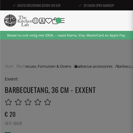
GRATIS VERZENDING BOVEN 100 EUR
30 DAGEN OPEN AANKOOP
Betaal nu ook veilig met iDEAL – naast Klarna, Visa, MasterCard en Apple Pay.
Start
Barbecues, Fornuizen & Ovens
Barbecue accessoires
Barbecue
Exxent
BARBECUETANG, 36 CM - EXXENT
€ 20
1071-10097