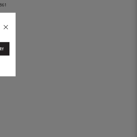
861
RY