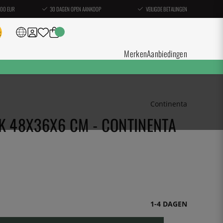
100 EUR
30 DAGEN OPEN AANKOOP
VEILIGDE BETALINGEN
Merken
Aanbiedingen
Continenta
K 48X36X6 CM - CONTINENTA
1-4 DAGEN