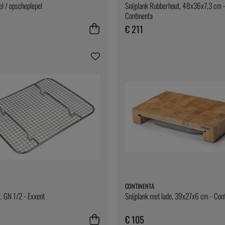
el / opscheplepel
Snijplank Rubberhout, 48x36x7,3 cm 
Continenta
€ 211
CONTINENTA
, GN 1/2 - Exxent
Snijplank met lade, 39x27x6 cm - Con
€ 105