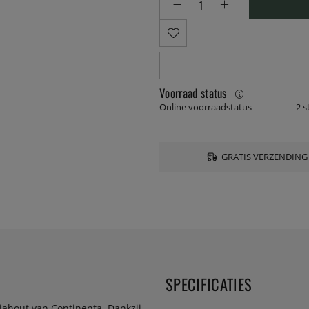
Voorraad status
Online voorraadstatus
2 s
GRATIS VERZENDING
SPECIFICATIES
ciahout van Continenta. Dankzij