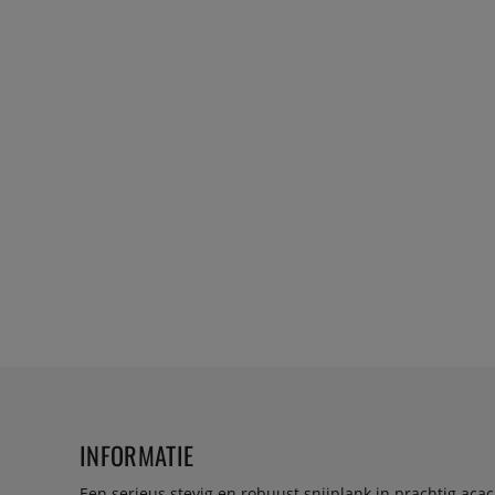
INFORMATIE
Een serieus stevig en robuust snijplank in prachtig aca