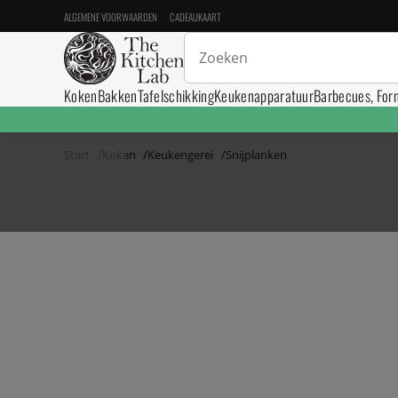
ALGEMENE VOORWAARDEN
CADEAUKAART
Koken
Bakken
Tafelschikking
Keukenapparatuur
Barbecues, For
Start
Koken
Keukengerei
Snijplanken