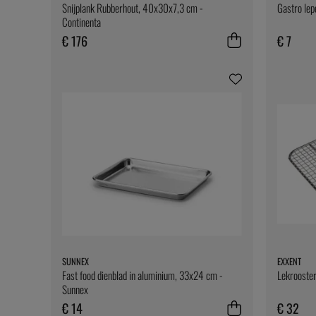
Snijplank Rubberhout, 40x30x7,3 cm -
Gastro lep
Continenta
€ 176
€ 7
SUNNEX
EXXENT
Fast food dienblad in aluminium, 33x24 cm -
Lekrooster
Sunnex
€ 14
€ 32