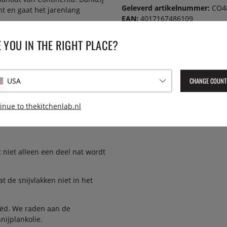
Geleverd artikelnummer:
CO4
cht en gaat het jarenlang
EAN:
4017167486109
 YOU IN THE RIGHT PLACE?
nigen met warm water en het
CHANGE COUNT
USA
inue to thekitchenlab.nl
 met afwasmiddel worden
 het kan scheuren. Warm water
 niet alleen een deel nat wordt
t de snijvlakken niet in het
iëd. We raden aan de
nijplankolie.