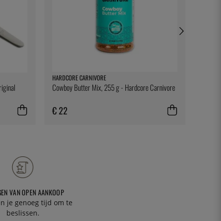
HARDCORE CARNIVORE
NORDIC
iginal
Cowboy Butter Mix, 255 g - Hardcore Carnivore
Alumini
Nordic
€ 22
€ 17
GEN VAN OPEN AANKOOP
n je genoeg tijd om te
beslissen.