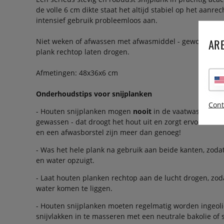
de volle 6 cm dikte staat het altijd stabiel op het aanre
intensief gebruik probleemloos aan.
ARE
Niet weken of afwassen met afwasmiddel - gewoon rei
plank rechtop laten drogen.
Afmetingen: 48x36x6 cm
Onderhoudstips voor snijplanken
Cont
- Houten snijplanken mogen
nooit
in de vaatwasser of
gewassen - dat droogt het hout uit en zorgt ervoor dat
en een afwasborstel zijn meer dan genoeg!
- Was het hele plank na gebruik aan beide kanten, zodat
en water opzuigt.
- Laat houten planken rechtop aan de lucht drogen, zoda
water komen te liggen.
- Houten snijplanken moeten regelmatig worden ingeol
snijvlakken in te masseren met een neutrale bakolie of s