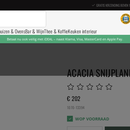
GRATIS VERZENDING BOVEN 
nuizen & Ovens
Bar & Wijn
Thee & Koffie
Keuken interieur
Betaal nu ook veilig met iDEAL – naast Klarna, Visa, MasterCard en Apple Pay.
ACACIA SNIJPLAN
€ 202
1070-13394