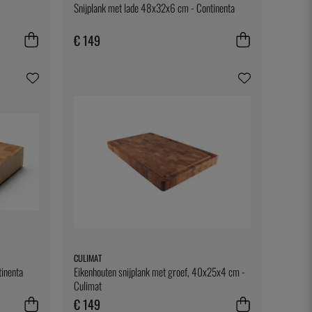
-
Snijplank met lade 48x32x6 cm - Continenta
€ 149
CULIMAT
tinenta
Eikenhouten snijplank met groef, 40x25x4 cm -
Culimat
€ 149