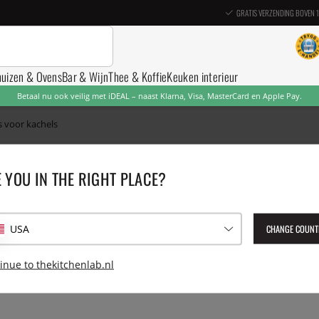
GRATIS VERZENDING BOVEN 
nuizen & Ovens
Bar & Wijn
Thee & Koffie
Keuken interieur
Betaal nu ook veilig met iDEAL – naast Klarna, Visa, MasterCard en Apple Pay.
s voor kachels
 YOU IN THE RIGHT PLACE?
Gasfornuizen
Inductiekookplaten
CHANGE COUNT
USA
inue to thekitchenlab.nl
Op de pagina ontbreken momenteel producten