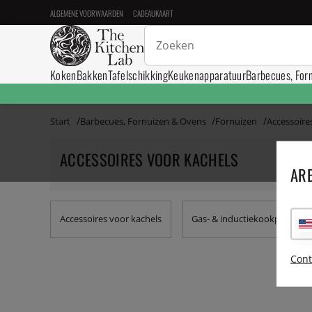
ALGEMENE VOORWAARDEN
CADEAUKAART
Koken
Bakken
Tafelschikking
Keukenapparatuur
Barbecues, For
Start
Barbecues, Fornuizen & Ovens
Fornuizen
Accessoire
ACCESSOIRES VOOR KACHELS
ARE
Accessoires voor kachels
Gas- & inductiekookplaten
Cont