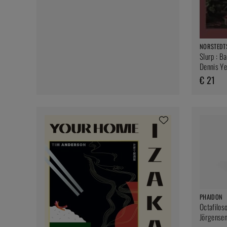
NORSTEDT
Slurp : Ba
Dennis Y
€ 21
PHAIDON
Octafilos
Jörgense