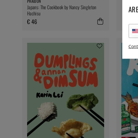
PHAIDON
Japans: The Cookbook by Nancy Singleton
ARE
Hachisu
€ 46
Cont