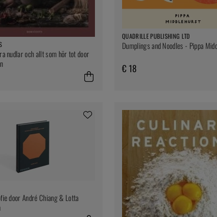
QUADRILLE PUBLISHING LTD
S
Dumplings and Noodles - Pippa Midd
ra nudlar och allt som hör tot door
en
€ 18
ofie door André Chiang & Lotta
n