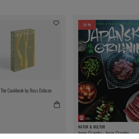
21 %
: The Cookbook by Ross Dobson
NATUR & KULTUR
Jonas Cramby - Jonas Cramby