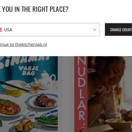
 YOU IN THE RIGHT PLACE?
22
€ 28
CHANGE COUNT
USA
inue to thekitchenlab.nl