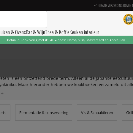
GRATIS VERZENDING BOVEN 
nuizen & Ovens
Bar & Wijn
Thee & Koffie
Keuken interieur
Betaal nu ook veilig met iDEAL – naast Klarna, Visa, MasterCard en Apple Pay.
 eten is een ontzettend brede term. Alleen al de Japanse eetcultuu
 yakiniku. Maar hieronder hebben we kookboeken verzameld uit alle
and.
erts
Fermentatie & conservering
Vis & Schaaldieren
Gri