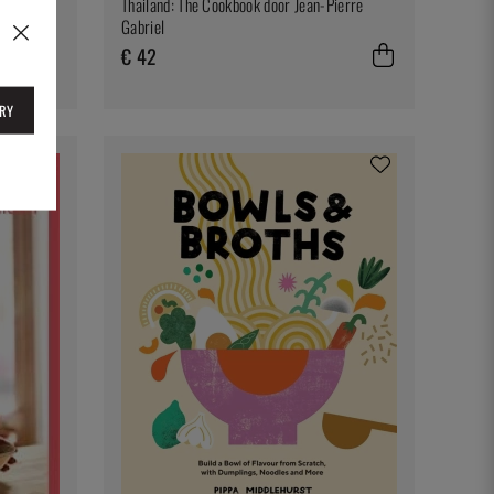
Thailand: The Cookbook door Jean-Pierre
Gabriel
€ 42
RY