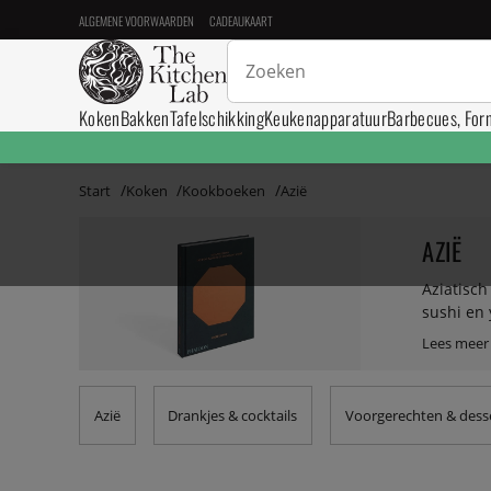
ALGEMENE VOORWAARDEN
CADEAUKAART
Koken
Bakken
Tafelschikking
Keukenapparatuur
Barbecues, For
Start
Koken
Kookboeken
Azië
AZIË
Aziatisch
sushi en
en Thail
Azië
Drankjes & cocktails
Voorgerechten & dess