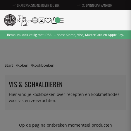
GRATIS VERZENDING BOVEN 100 EUR
30 DAGEN OPEN AANKOOP
Betaal nu ook veilig met iDEAL – naast Klarna, Visa, MasterCard en Apple Pay.
Start
Koken
Kookboeken
VIS & SCHAALDIEREN
Hier vind je kookboeken over recepten en kookmethodes
voor vis en zeevruchten.
Op de pagina ontbreken momenteel producten